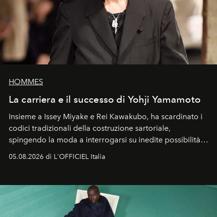
HOMMES
La carriera e il successo di Yohji Yamamoto
Insieme a Issey Miyake e Rei Kawakubo, ha scardinato i
codici tradizionali della costruzione sartoriale,
spingendo la moda a interrogarsi su inedite possibilità
formali e a ridefinire il concetto stesso di silhouette.
05.08.2026 di L'OFFICIEL Italia
Quella di Yohji Yamamoto è storia di un visionario che
ha riscritto i canoni estetici del XX secolo, lasciando
un’impronta indelebile nella storia della moda.