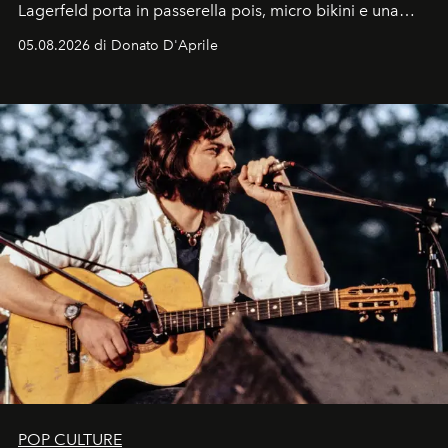
Lagerfeld porta in passerella pois, micro bikini e una
logomania pensata per la spiaggia
, con Cindy, Linda,
05.08.2026 di Donato D'Aprile
Kate, Claudia e Carla una dietro l'altra. Trent'anni dopo,
in un'industria che vive di archivi, quel guardaroba resta
uno dei documenti più contemporanei che abbiamo.
POP CULTURE