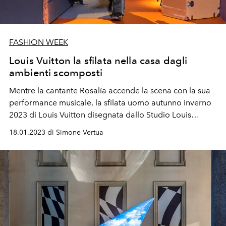
FASHION WEEK
Louis Vuitton la sfilata nella casa dagli
ambienti scomposti
Mentre la cantante
Rosalía
accende la scena con la sua
performance musicale, la sfilata uomo autunno inverno
2023 di Louis Vuitton disegnata dallo
Studio Louis
Vuitton presenta la nuova collaborazione con Colm
18.01.2023 di Simone Vertua
Dillane, direttore creativo di KidSuper. Una ripresa del
periodo dell'infanzia con il repertorio Vuitton.