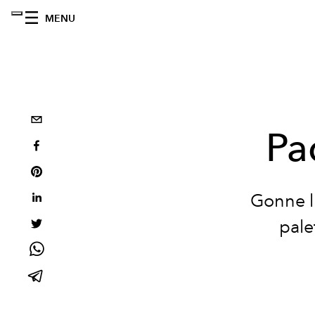
MENU
Pa
Gonne lu
pale