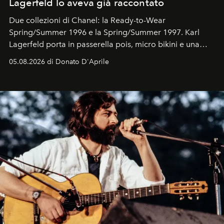
Lagerfeld lo aveva già raccontato
Due collezioni di Chanel: la Ready-to-Wear
Spring/Summer 1996 e la Spring/Summer 1997. Karl
Lagerfeld porta in passerella pois, micro bikini e una
logomania pensata per la spiaggia
, con Cindy, Linda,
05.08.2026 di Donato D'Aprile
Kate, Claudia e Carla una dietro l'altra. Trent'anni dopo,
in un'industria che vive di archivi, quel guardaroba resta
uno dei documenti più contemporanei che abbiamo.