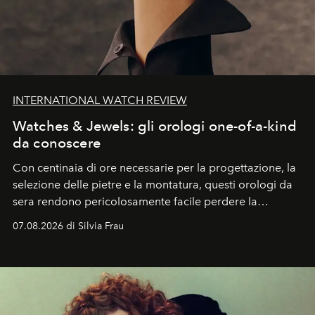
INTERNATIONAL WATCH REVIEW
Watches & Jewels: gli orologi one-of-a-kind
da conoscere
Con centinaia di ore necessarie per la progettazione, la
selezione delle pietre e la montatura, questi orologi da
sera rendono pericolosamente facile perdere la
cognizione del tempo. Ma con quadranti così
07.08.2026 di Silvia Frau
abbaglianti, chi è che guarda davvero l'ora?