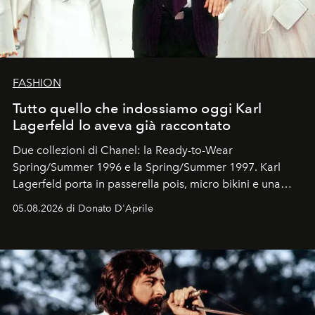
FASHION
Tutto quello che indossiamo oggi Karl
Lagerfeld lo aveva già raccontato
Due collezioni di Chanel: la Ready-to-Wear
Spring/Summer 1996 e la Spring/Summer 1997. Karl
Lagerfeld porta in passerella pois, micro bikini e una
logomania pensata per la spiaggia
, con Cindy, Linda,
05.08.2026 di Donato D'Aprile
Kate, Claudia e Carla una dietro l'altra. Trent'anni dopo,
in un'industria che vive di archivi, quel guardaroba resta
uno dei documenti più contemporanei che abbiamo.