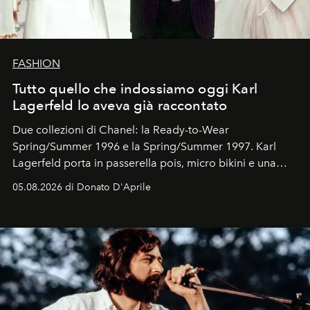
FASHION
Tutto quello che indossiamo oggi Karl
Lagerfeld lo aveva già raccontato
Due collezioni di Chanel: la Ready-to-Wear
Spring/Summer 1996 e la Spring/Summer 1997. Karl
Lagerfeld porta in passerella pois, micro bikini e una
logomania pensata per la spiaggia
, con Cindy, Linda,
05.08.2026 di Donato D'Aprile
Kate, Claudia e Carla una dietro l'altra. Trent'anni dopo,
in un'industria che vive di archivi, quel guardaroba resta
uno dei documenti più contemporanei che abbiamo.