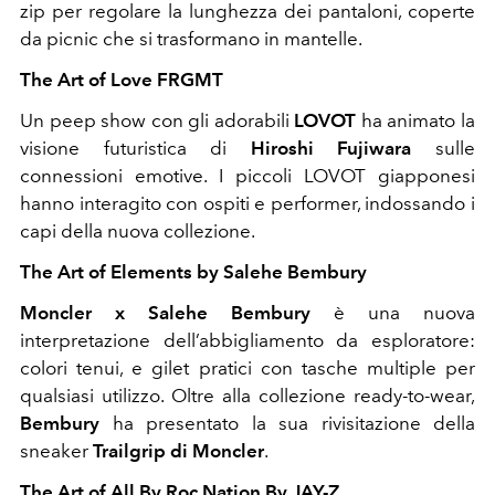
zip per regolare la lunghezza dei pantaloni, coperte
da picnic che si trasformano in mantelle.
The Art of Love FRGMT
Un peep show con gli adorabili
LOVOT
ha animato la
visione futuristica di
Hiroshi Fujiwara
sulle
connessioni emotive. I piccoli LOVOT giapponesi
hanno interagito con ospiti e performer, indossando i
capi della nuova collezione.
The Art of Elements by Salehe Bembury
Moncler x Salehe Bembury
è una nuova
interpretazione dell’abbigliamento da esploratore:
colori tenui, e gilet pratici con tasche multiple per
qualsiasi utilizzo. Oltre alla collezione ready-to-wear,
Bembury
ha presentato la sua rivisitazione della
sneaker
Trailgrip di Moncler
.
The Art of All By Roc Nation By JAY-Z