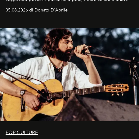
logomania pensata per la spiaggia
, con Cindy, Linda,
05.08.2026 di Donato D'Aprile
Kate, Claudia e Carla una dietro l'altra. Trent'anni dopo,
in un'industria che vive di archivi, quel guardaroba resta
uno dei documenti più contemporanei che abbiamo.
POP CULTURE