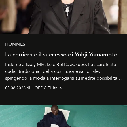
HOMMES
La carriera e il successo di Yohji Yamamoto
Insieme a Issey Miyake e Rei Kawakubo, ha scardinato i
codici tradizionali della costruzione sartoriale,
spingendo la moda a interrogarsi su inedite possibilità
formali e a ridefinire il concetto stesso di silhouette.
05.08.2026 di L'OFFICIEL Italia
Quella di Yohji Yamamoto è storia di un visionario che
ha riscritto i canoni estetici del XX secolo, lasciando
un’impronta indelebile nella storia della moda.