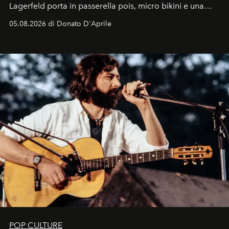
Lagerfeld porta in passerella pois, micro bikini e una
logomania pensata per la spiaggia
, con Cindy, Linda,
05.08.2026 di Donato D'Aprile
Kate, Claudia e Carla una dietro l'altra. Trent'anni dopo,
in un'industria che vive di archivi, quel guardaroba resta
uno dei documenti più contemporanei che abbiamo.
POP CULTURE