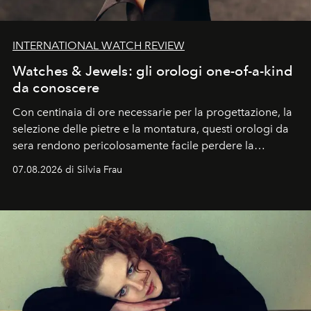
INTERNATIONAL WATCH REVIEW
Watches & Jewels: gli orologi one-of-a-kind
da conoscere
Con centinaia di ore necessarie per la progettazione, la
selezione delle pietre e la montatura, questi orologi da
sera rendono pericolosamente facile perdere la
cognizione del tempo. Ma con quadranti così
07.08.2026 di Silvia Frau
abbaglianti, chi è che guarda davvero l'ora?