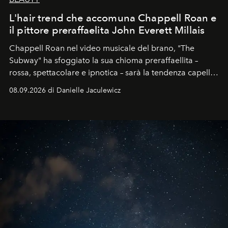
L'hair trend che accomuna Chappell Roan e
il pittore preraffaelita John Everett Millais
Chappell Roan nel video musicale del brano, "The
Subway" ha sfoggiato la sua chioma preraffaellita –
rossa, spettacolare e ipnotica – sarà la tendenza capelli
dell'autunno?
08.09.2026 di Danielle Jaculewicz