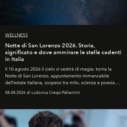
WELLNESS
Notte di San Lorenzo 2026. Storia,
significato e dove ammirare le stelle cadenti
in Italia
Il 10 agosto 2026 il cielo si vestirà di magia: torna la
Notte di San Lorenzo
, appuntamento immancabile
dell’estate italiana, sospeso tra mito, scienza e poesia.
Sarà il momento in cui gli occhi si alzano verso la volta
08.08.2026 di Ludovica Crespi-Pallavicini
celeste per seguire il passaggio delle
Perseidi
, quelle
che chiamiamo comunemente
stelle cadenti
, e affidare
all’universo i desideri più segreti