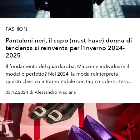
FASHION
Pantaloni neri, il capo (must-have) donna di
tendenza si reinventa per l'inverno 2024-
2025
Il fondamento del guardaroba.
Ma come individuare il
modello perfetto? Nel 2024, la moda reinterpreta
questo classico intramontabile con tagli moderni, tessuti
di pregio e dettagli che elevano un capo essenziale a
05.12.2024 di Alessandro Viapiana
punto focale dei look invernali. Perché scegliere
l’ordinario, quando si puoi puntare all’eccellenza?