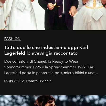
FASHION
Tutto quello che indossiamo oggi Karl
Lagerfeld lo aveva già raccontato
Due collezioni di Chanel: la Ready-to-Wear
Spring/Summer 1996 e la Spring/Summer 1997. Karl
Lagerfeld porta in passerella pois, micro bikini e una
logomania pensata per la spiaggia
, con Cindy, Linda,
05.08.2026 di Donato D'Aprile
Kate, Claudia e Carla una dietro l'altra. Trent'anni dopo,
in un'industria che vive di archivi, quel guardaroba resta
uno dei documenti più contemporanei che abbiamo.