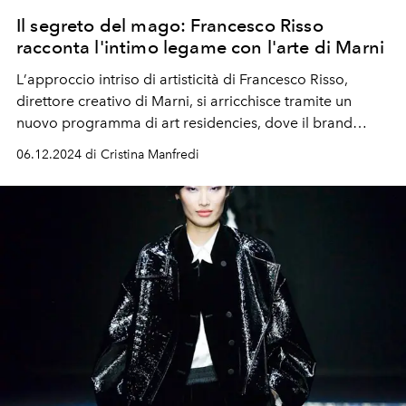
Il segreto del mago: Francesco Risso
racconta l'intimo legame con l'arte di Marni
L
’
approccio intriso di artisticità di Francesco Risso,
direttore creativo di Marni, si arricchisce tramite un
nuovo
programma di art residencies,
dove il brand
ospiterà figure alternative e molto diverse tra loro.
06.12.2024 di Cristina Manfredi