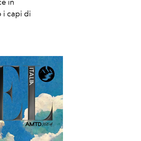
ce in
i capi di