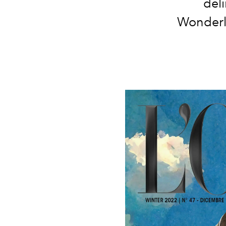
deli
Wonderla