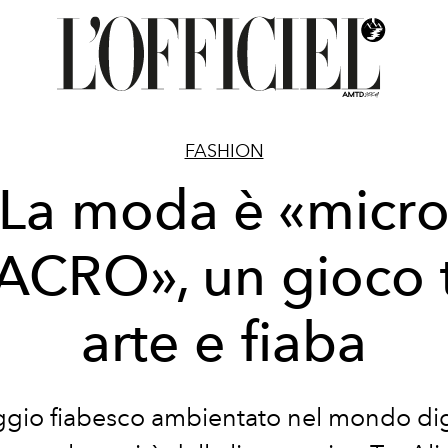
FASHION
La moda è «micr
CRO», un gioco 
arte e fiaba
ggio fiabesco ambientato nel mondo digi