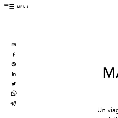
MENU
MA
Un via