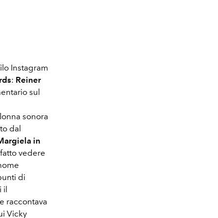
ilo Instagram
rds
:
Reiner
entario sul
colonna sonora
to dal
Margiela in
 fatto vedere
o nome
punti di
 il
e raccontava
ui Vicky