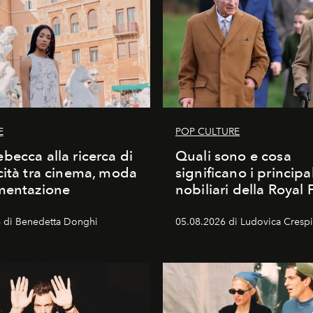
E
POP CULTURE
becca alla ricerca di
Quali sono e cosa
cità tra cinema, moda
significano i principali
mentazione
nobiliari della Royal 
 di Benedetta Donghi
05.08.2026 di Ludovica Crespi-