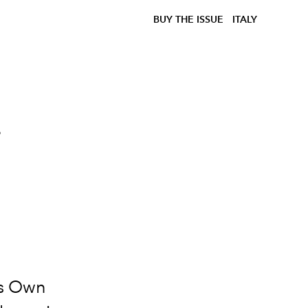
BUY THE ISSUE
ITALY
i
is Own