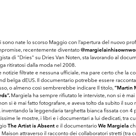
i sono nate lo scorso Maggio con l’apertura del nuovo prof
promise, recentemente diventato
@margielainhisownwo
gista di "Dries" su Dries Van Noten, sta lavorando al docum
a ritiratosi dalla moda nel 2008.
 notizie filtrate e nessuna ufficiale, ma pare certo che la 
and belga dEUS. Il documentario potrebbe essere racconta
sso, o almeno così sembrerebbe indicare Il titolo,
“Martin 
ds”.
Margiela ha sempre rifiutato le interviste, non si è mai
non si è mai fatto fotografare, e aveva tolto da subito il su
a, inventando la leggendaria targhetta bianca fissata con 4 
issime le mostre, i libri e i documentari a lui dedicati, tra cui
gio
The Artist is Absent
e il documentario
We Margiela
ch
a Maison attraverso il racconto dei collaboratori stretti (tra c