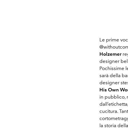
Le prime voc
@withoutcom
Holzemer
re
designer belg
Pochissime le
sarà della b
designer ste
His Own Wor
in pubblico, 
dall’etichett
cucitura. Tant
cortometrag
la storia dell