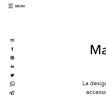
MENU
Ma
La desig
accesso