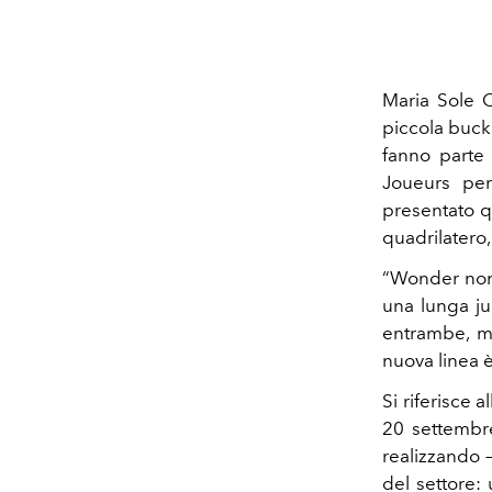
Maria Sole 
piccola bucke
fanno parte 
Joueurs per
presentato q
quadrilatero
“Wonder non 
una lunga ju
entrambe, me
nuova linea 
Si riferisce
20 settembre
realizzando –
del settore: