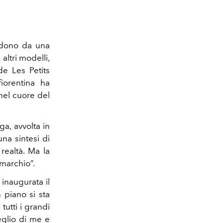
ndono da una
altri modelli,
de Les Petits
iorentina ha
nel cuore del
a, avvolta in
na sintesi di
realtà. Ma la
marchio”.
inaugurata il
 piano si sta
tutti i grandi
eglio di me e