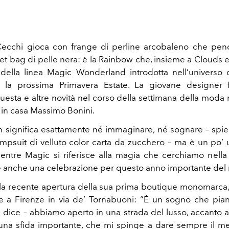
Cecchi gioca con frange di perline arcobaleno che pe
t bag di pelle nera: è la Rainbow che, insieme a Clouds e 
della linea Magic Wonderland introdotta nell’universo 
 la prossima Primavera Estate. La giovane designer f
uesta e altre novità nel corso della settimana della moda 
, in casa Massimo Bonini.
significa esattamente né immaginare, né sognare – spieg
mpsuit di velluto color carta da zucchero – ma è un po’ u
ntre Magic si riferisce alla magia che cerchiamo nella 
è anche una celebrazione per questo anno importante del 
 alla recente apertura della sua prima boutique monomarca, 
 a Firenze in via de’ Tornabuoni: “È un sogno che pian
 dice – abbiamo aperto in una strada del lusso, accanto a 
 una sfida importante, che mi spinge a dare sempre il m