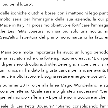
 più per il futuro”.
delle iconiche clutch e borse con i mattoncini lego pun
 molto seria per l’immagine della sua azienda, la cui 
Made in Italy: “Il prossimo obiettivo è fortificare l’immag
che Les Petits Joueurs non sia più solo una novità,
 Senz’altro l’apertura del primo monomarca ci ha fatto e
di Maria Sole molta importanza ha avuto un lungo periodo
le ha lasciato anche una forte ispirazione creativa: “È un pa
 di pensiero, di cultura, di stile. L’energia, la
vibe
che vi si r
umi unici, mi ha dato la giusta carica per andare avanti. 
r c’è molto lavoro, e bisogna restare energici e positivi”.
g Summer 2017, oltre alla linea Magic Wonderland, è sta
cola pelletteria. Quale saranno gli step successivi? “Senz
ue nel mondo – afferma. – E perché no, introdurre anche la
deale di Les Petits Joueurs? “Stiamo consolidando l’i