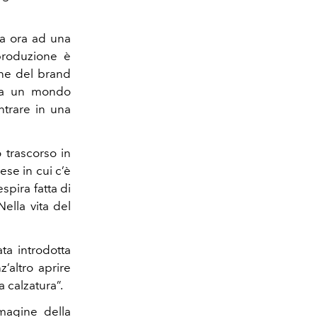
ta ora ad una
produzione è
ine del brand
 ma un mondo
ntrare in una
 trascorso in
ese in cui c’è
espira fatta di
Nella vita del
ta introdotta
’altro aprire
 calzatura”.
mmagine della