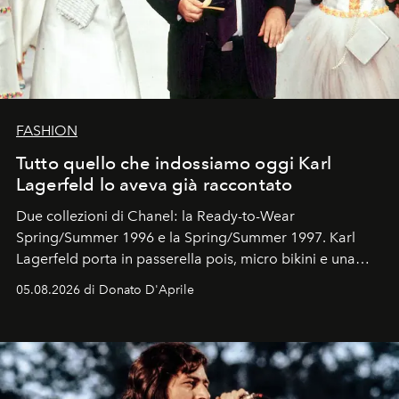
FASHION
Tutto quello che indossiamo oggi Karl
Lagerfeld lo aveva già raccontato
Due collezioni di Chanel: la Ready-to-Wear
Spring/Summer 1996 e la Spring/Summer 1997. Karl
Lagerfeld porta in passerella pois, micro bikini e una
logomania pensata per la spiaggia
, con Cindy, Linda,
05.08.2026 di Donato D'Aprile
Kate, Claudia e Carla una dietro l'altra. Trent'anni dopo,
in un'industria che vive di archivi, quel guardaroba resta
uno dei documenti più contemporanei che abbiamo.