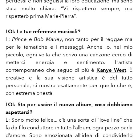
perdessi e non seguissi la loro educazione, ma sono
stata molto chiara: “Vi rispetterò sempre, ma
rispetterò prima Marie-Pierra”.
LOI:
Le tue referenze musicali?
L:
Prince
e
Bob Marley
, non tanto per il reggae ma
per le tematiche e i messaggi. Anche io, nel mio
piccolo, ogni volta che scrivo una canzone cerco di
metterci energia e sentimento. L’artista
contemporaneo che seguo di più è
Kanye West
. È
creativo e la sua visione artistica è del tutto
personale; si mostra esattamente per quello che è,
con estrema onestà.
LOI:
Sta per uscire il nuovo album, cosa dobbiamo
aspettarci?
L: Sono molto felice... c’è una sorta di “love line” che
fa da filo conduttore in tutto l’album, ogni pezzo parla
d’amore. Sono emozionata all’idea di condividerlo