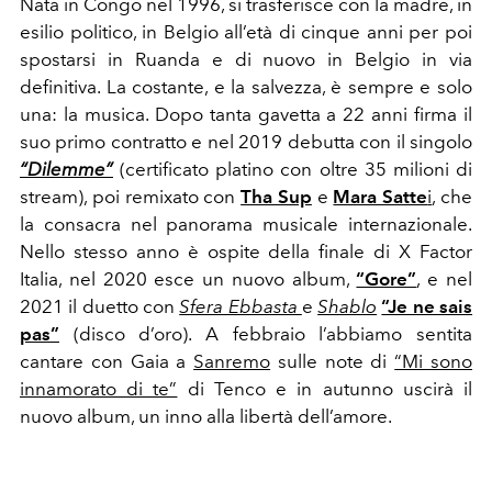
Nata in Congo nel 1996, si trasferisce con la madre, in
esilio politico, in Belgio all’età di cinque anni per poi
spostarsi in Ruanda e di nuovo in Belgio in via
definitiva. La costante, e la salvezza, è sempre e solo
una: la musica. Dopo tanta gavetta a 22 anni firma il
suo primo contratto e nel 2019 debutta con il singolo
“Dilemme”
(certificato platino con oltre 35 milioni di
stream), poi remixato con
Tha Sup
e
Mara Satte
i
, che
la consacra nel panorama musicale internazionale.
Nello stesso anno è ospite della finale di X Factor
Italia, nel 2020 esce un nuovo album,
“Gore”
, e nel
2021 il duetto con
Sfera Ebbasta
e
Shablo
“Je ne sais
pas”
(disco d’oro). A febbraio l’abbiamo sentita
cantare con Gaia a
Sanremo
sulle note di
“Mi sono
innamorato di te”
di Tenco e in autunno uscirà il
nuovo album, un inno alla libertà dell’amore.