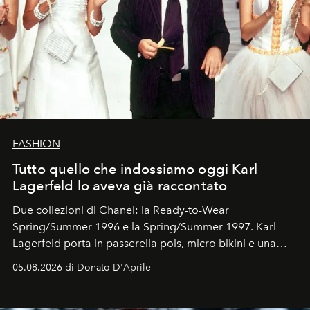
FASHION
Tutto quello che indossiamo oggi Karl
Lagerfeld lo aveva già raccontato
Due collezioni di Chanel: la Ready-to-Wear
Spring/Summer 1996 e la Spring/Summer 1997. Karl
Lagerfeld porta in passerella pois, micro bikini e una
logomania pensata per la spiaggia
, con Cindy, Linda,
05.08.2026 di Donato D'Aprile
Kate, Claudia e Carla una dietro l'altra. Trent'anni dopo,
in un'industria che vive di archivi, quel guardaroba resta
uno dei documenti più contemporanei che abbiamo.