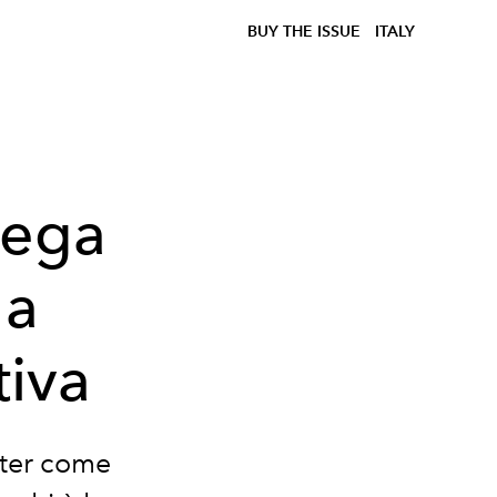
BUY THE ISSUE
ITALY
tega
la
tiva
tter come