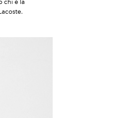
 chi è la
 Lacoste.