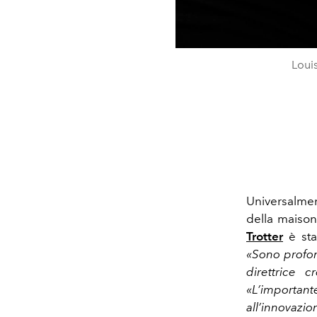
Louis
Universalmen
della maison
Trotter
è st
«Sono profon
direttrice cr
«L’important
all’innovazi