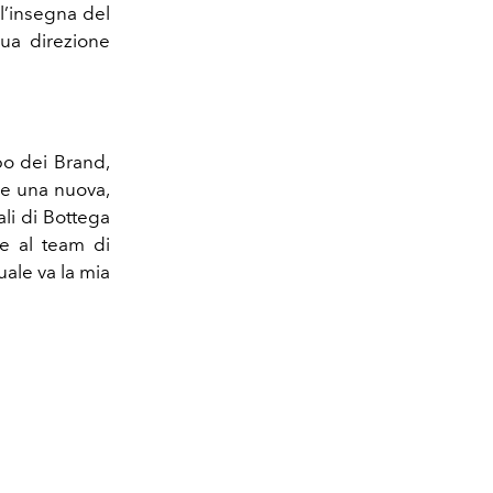
ll’insegna del
sua direzione
po dei Brand,
 e una nuova,
ali di Bottega
 e al team di
uale va la mia