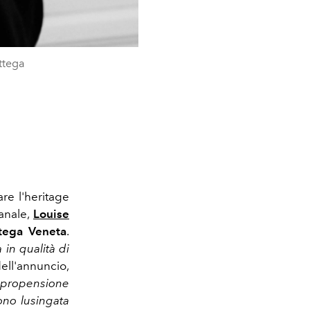
ottega
re l'heritage
anale,
Louise
ttega Veneta
.
in qualità di
ll'annuncio,
a propensione
ono lusingata