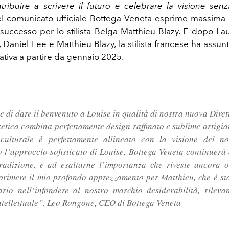
tribuire a scrivere il futuro e celebrare la visione se
l comunicato ufficiale Bottega Veneta esprime massima 
 successo per lo stilista Belga Matthieu Blazy.
E dopo Lau
Daniel Lee e Matthieu Blazy, la stilista francese ha assunt
eativa a partire da gennaio 2025.
e di dare il benvenuto a Louise in qualità di nostra nuova Diret
tetica combina perfettamente design raffinato e sublime artigian
culturale è perfettamente allineato con la visione del no
o l’approccio sofisticato di Louise, Bottega Veneta continuerà 
radizione, e ad esaltarne l’importanza che riveste ancora 
sprimere il mio profondo apprezzamento per Matthieu, che è st
ario nell’infondere al nostro marchio desiderabilità, rilev
intellettuale”. Leo Rongone, CEO di Bottega Veneta