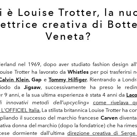
i è Louise Trotter, la nu
rettrice creativa di Bott
Veneta?
rland nel 1969, dopo aver studiato fashion design all'
ouise Trotter ha lavorato da
Whistles
per poi trasferirsi 
Calvin Klein
, Gap
e
Tommy Hilfiger
. Rientrando a Londr
riodo da
Jigsaw
, successivamente ha preso le redini
r 9 anni, e la sua ultima esperienza è stata 4 anni da
Laco
li innovativi metodi dell’upcycling»
come rivelava q
 L'OFFICIEL Italia.
La stilista britannica
Louise Trotter ha con
pliando il successo del marchio francese
Carven
diventa
reativa donna del marchio (dopo la fondatrice) che ha rimes
cese dormiente dall’ultima
direzione creativa di Serge