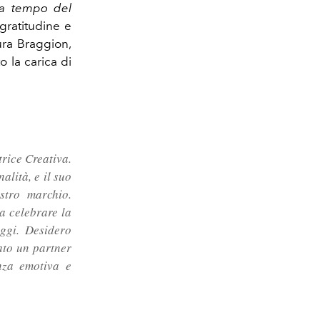
nza tempo del
gratitudine e
ra Braggion,
o la carica di
trice Creativa.
alità, e il suo
stro marchio.
a celebrare la
oggi. Desidero
ato un partner
anza emotiva e