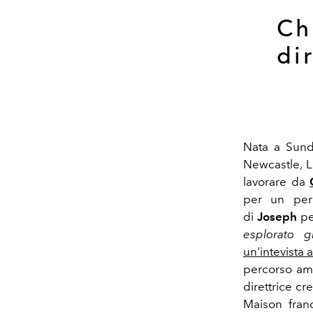
Ch
di
Nata a Sunde
Newcastle, L
lavorare da
per un pe
di
Joseph
pe
esplorato g
un'intevista a
percorso am
direttrice c
Maison fran