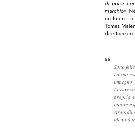
di poter con
marchio»
.
Ne
un futuro di
Tomas Maier, 
direttrice cr
Sono felic
La sua es
impegno 
Attravers
propria t
inoltre e
straordin
identità 