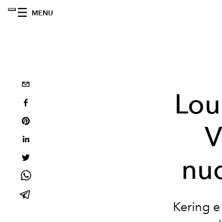
MENU
Lou
V
nuo
Kering e