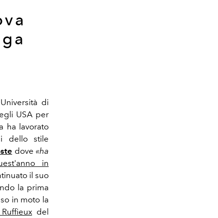
ova
ega
Università di
negli USA per
a ha lavorato
 dello stile
ste
dove
«ha
uest'anno in
tinuato il suo
ndo la prima
so in moto la
 Ruffieux
del