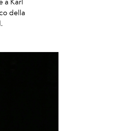
 a Karl
co della
l.