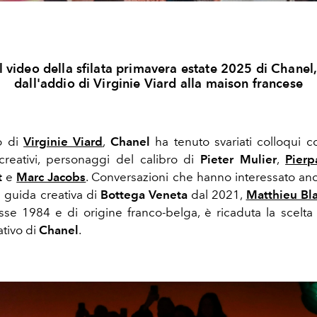
l video della sfilata primavera estate 2025 di Chanel,
dall'addio di Virginie Viard alla maison francese
o di
Virginie Viard
,
Chanel
ha tenuto svariati colloqui c
reativi, personaggi del calibro di
Pieter Mulier
,
Pierp
t
e
Marc Jacobs
. Conversazioni che hanno interessato an
a guida creativa di
Bottega Veneta
dal 2021,
Matthieu Bl
asse 1984 e di origine franco-belga, è ricaduta la scel
ativo di
Chanel
.