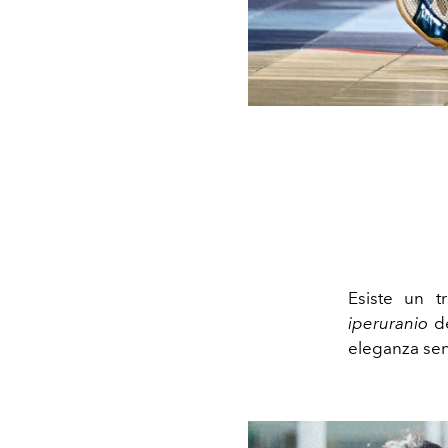
Esiste un t
iperuranio
de
eleganza sen