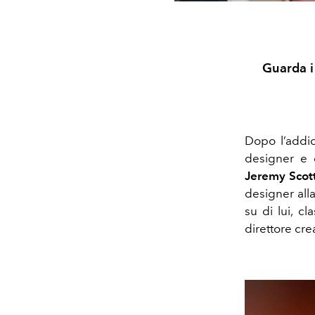
Guarda i
Dopo l’addi
designer e c
Jeremy Scot
designer all
su di lui, c
l
direttore cre