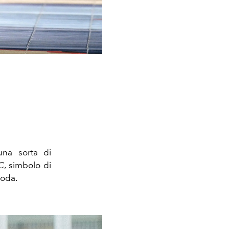
una sorta di
C
, simbolo di
moda.