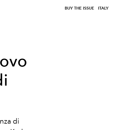
BUY THE ISSUE
ITALY
uovo
di
nza di