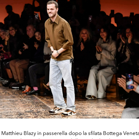
ta Matthieu Blazy in passerella dopo la sfilata Bottega Vene