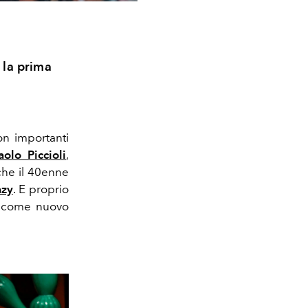
 la prima
on importanti
aolo Piccioli
,
che il 40enne
azy
. E proprio
ta come nuovo