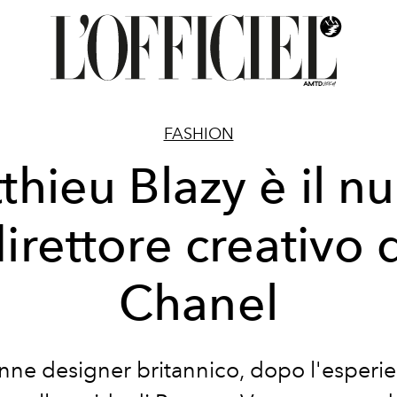
FASHION
thieu Blazy è il n
irettore creativo 
Chanel
enne designer britannico, dopo l'esperie