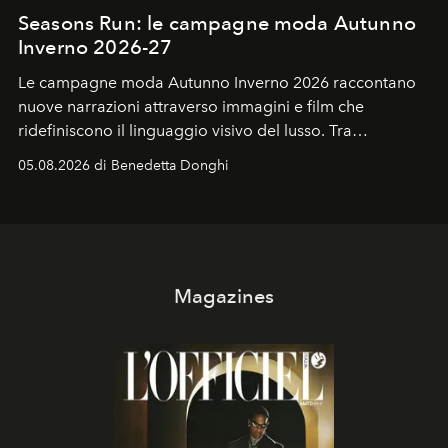
Seasons Run: le campagne moda Autunno
Inverno 2026-27
Le campagne moda Autunno Inverno 2026 raccontano
nuove narrazioni attraverso immagini e film che
ridefiniscono il linguaggio visivo del lusso. Tra
protagonisti del cinema, volti della cultura
05.08.2026 di Benedetta Donghi
contemporanea e storytelling d'autore, le maison
trasformano ogni campagna in uno storytelling capace
di esprimere identità, visione e desiderio.
Magazines