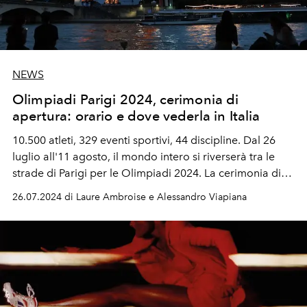
NEWS
Olimpiadi Parigi 2024, cerimonia di
apertura: orario e dove vederla in Italia
10.500 atleti, 329 eventi sportivi, 44 discipline. Dal 26
luglio all'11 agosto, il mondo intero si riverserà tra le
strade di Parigi per le Olimpiadi 2024. La cerimonia di
apertura promette di essere un evento indimenticabile,
26.07.2024 di Laure Ambroise e Alessandro Viapiana
che vedrà protagoniste Celine Dion e Lady Gaga in un
duetto memorabile. E per la prima volta nella storia dei
Giochi Olimpici non sarà in uno stadio.