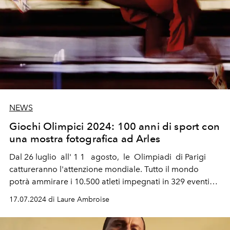
NEWS
Giochi Olimpici 2024: 100 anni di sport con
una mostra fotografica ad Arles
Dal
26
luglio
all'
1
1
agosto,
le
Olimpiadi
di
Parigi
cattureranno l'attenzione mondiale. Tutto il mondo
potrà ammirare i 10.500 atleti impegnati in 329 eventi
nelle 44 discipline sportive (di cui 4 nuove). Poi, dal 28
17.07.2024 di Laure Ambroise
agosto all'8 settembre, Parigi ospiterà i Giochi
Paralimpici.
L'OFFICIEL
vi propone il programma dei