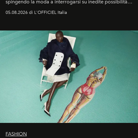
spingendo la moda a interrogarsi su inedite possibilità
formali e a ridefinire il concetto stesso di silhouette.
05.08.2026 di L'OFFICIEL Italia
Quella di Yohji Yamamoto è storia di un visionario che
ha riscritto i canoni estetici del XX secolo, lasciando
un’impronta indelebile nella storia della moda.
FASHION