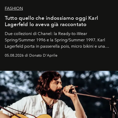
FASHION
Tutto quello che indossiamo oggi Karl
Lagerfeld lo aveva già raccontato
Due collezioni di Chanel: la Ready-to-Wear
Spring/Summer 1996 e la Spring/Summer 1997. Karl
Lagerfeld porta in passerella pois, micro bikini e una
logomania pensata per la spiaggia
, con Cindy, Linda,
05.08.2026 di Donato D'Aprile
Kate, Claudia e Carla una dietro l'altra. Trent'anni dopo,
in un'industria che vive di archivi, quel guardaroba resta
uno dei documenti più contemporanei che abbiamo.