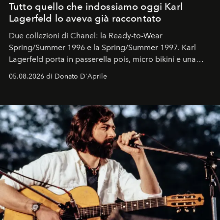
Tutto quello che indossiamo oggi Karl
Lagerfeld lo aveva già raccontato
Due collezioni di Chanel: la Ready-to-Wear
Spring/Summer 1996 e la Spring/Summer 1997. Karl
Lagerfeld porta in passerella pois, micro bikini e una
logomania pensata per la spiaggia
, con Cindy, Linda,
05.08.2026 di Donato D'Aprile
Kate, Claudia e Carla una dietro l'altra. Trent'anni dopo,
in un'industria che vive di archivi, quel guardaroba resta
uno dei documenti più contemporanei che abbiamo.