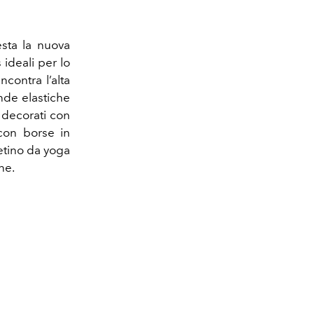
esta la nuova
ideali per lo
contra l’alta
ande elastiche
 decorati con
con borse in
petino da yoga
ne.