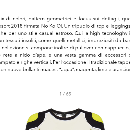
ix di colori, pattern geometrici e focus sui dettagli, qu
esort 2018 firmata No Ko Oi. Un tripudio di top e leggings 
e per uno stile casual estroso. Qui la high tecnologhy in
con tessuti insoliti, come quelli metallici, impreziositi da b
La collezione si compone inoltre di pullover con cappuccio,
e rete a nido d’ape, e una vasta gamma di accessori 
pato e righe verticali. Per l’occasione il tradizionale tap
ok con nuove brillanti nuaces: “aqua”, magenta, lime e arancio
1
/
65