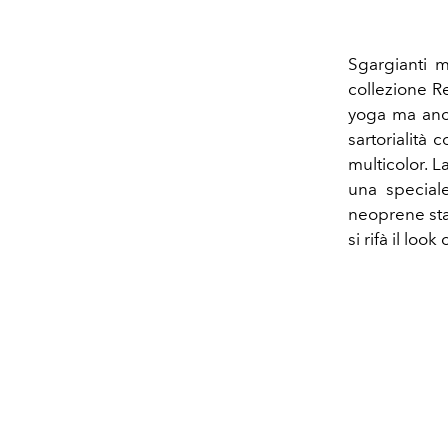
Sgargianti m
collezione R
yoga ma anch
sartorialità 
multicolor. 
una special
neoprene stam
si rifà il lo