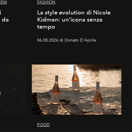
IEW
FASHION
i
La style evolution di Nicole
d da
Kidman: un'icona senza
tempo
06.08.2026 di Donato D'Aprile
FOOD