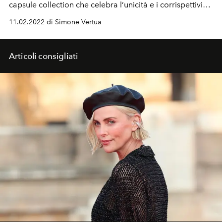
capsule collection che celebra l’unicità e i corrispettivi
dna creativi. Tra gli ospiti al party a Los Angeles la
11.02.2022 di Simone Vertua
covergirl de L'Officiel Italia Anitta, Meghan Fox e Dixie
D'Amelio.
Articoli consigliati