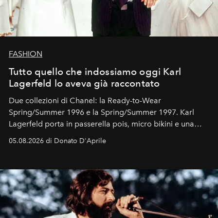
FASHION
Tutto quello che indossiamo oggi Karl
Lagerfeld lo aveva già raccontato
Due collezioni di Chanel: la Ready-to-Wear
Spring/Summer 1996 e la Spring/Summer 1997. Karl
Lagerfeld porta in passerella pois, micro bikini e una
logomania pensata per la spiaggia
, con Cindy, Linda,
05.08.2026 di Donato D'Aprile
Kate, Claudia e Carla una dietro l'altra. Trent'anni dopo,
in un'industria che vive di archivi, quel guardaroba resta
uno dei documenti più contemporanei che abbiamo.