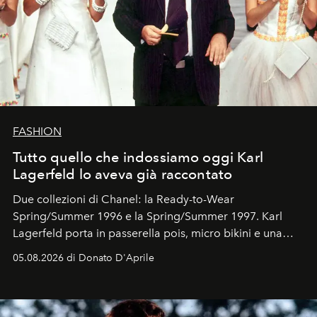
FASHION
Tutto quello che indossiamo oggi Karl
Lagerfeld lo aveva già raccontato
Due collezioni di Chanel: la Ready-to-Wear
Spring/Summer 1996 e la Spring/Summer 1997. Karl
Lagerfeld porta in passerella pois, micro bikini e una
logomania pensata per la spiaggia
, con Cindy, Linda,
05.08.2026 di Donato D'Aprile
Kate, Claudia e Carla una dietro l'altra. Trent'anni dopo,
in un'industria che vive di archivi, quel guardaroba resta
uno dei documenti più contemporanei che abbiamo.