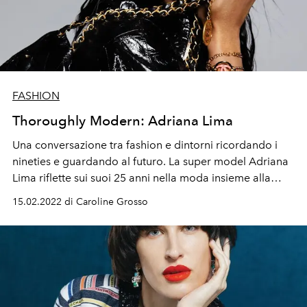
FASHION
Thoroughly Modern: Adriana Lima
Una conversazione tra fashion e dintorni ricordando i
nineties e guardando al futuro. La super model Adriana
Lima riflette sui suoi 25 anni nella moda insieme alla
designer newyorkese Anna Sui, che la tenne a battesimo
15.02.2022 di Caroline Grosso
nel 1997. Ricorda il taglio di capelli voluto da Steven
Meisel, la vita a New York negli anni '90, le passerelle. E
svela i suoi piani per il domani: «Vorrei recitare e creare
un mio brand. Come modella voglio continuare a
scattare il mio corpo che cambia. Ma voglio essere
celebrata per cio che sono oggi. Come ogni donna