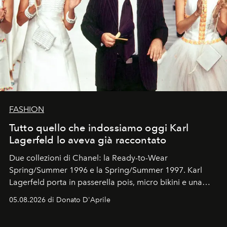
FASHION
Tutto quello che indossiamo oggi Karl
Lagerfeld lo aveva già raccontato
Due collezioni di Chanel: la Ready-to-Wear
Spring/Summer 1996 e la Spring/Summer 1997. Karl
Lagerfeld porta in passerella pois, micro bikini e una
logomania pensata per la spiaggia
, con Cindy, Linda,
05.08.2026 di Donato D'Aprile
Kate, Claudia e Carla una dietro l'altra. Trent'anni dopo,
in un'industria che vive di archivi, quel guardaroba resta