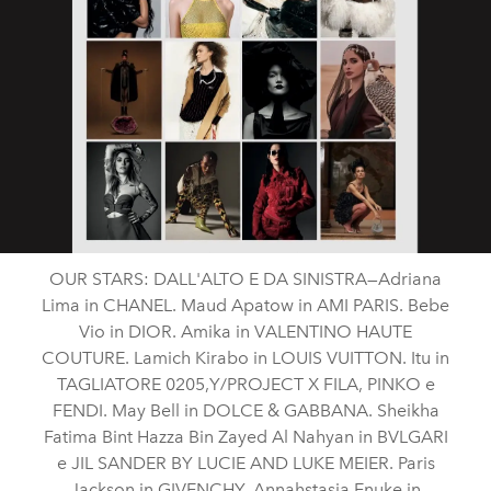
OUR STARS: DALL'ALTO E DA SINISTRA—Adriana
Lima in CHANEL. Maud Apatow in AMI PARIS. Bebe
Vio in DIOR. Amika in VALENTINO HAUTE
COUTURE. Lamich Kirabo in LOUIS VUITTON. Itu in
TAGLIATORE 0205,Y/PROJECT X FILA, PINKO e
FENDI. May Bell in DOLCE & GABBANA. Sheikha
Fatima Bint Hazza Bin Zayed Al Nahyan in BVLGARI
e JIL SANDER BY LUCIE AND LUKE MEIER. Paris
Jackson in GIVENCHY. Annahstasia Enuke in