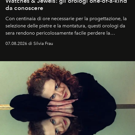
Watches & Jewels: gli orologi one-of-a-kind
da conoscere
Con centinaia di ore necessarie per la progettazione, la
selezione delle pietre e la montatura, questi orologi da
sera rendono pericolosamente facile perdere la
cognizione del tempo. Ma con quadranti così
07.08.2026 di Silvia Frau
abbaglianti, chi è che guarda davvero l'ora?