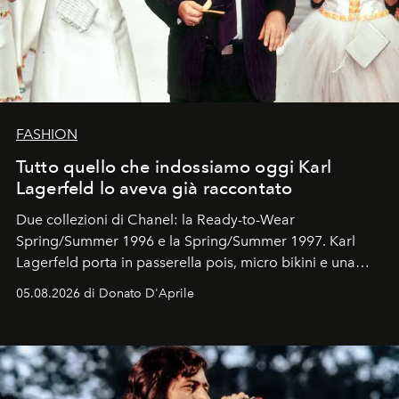
FASHION
Tutto quello che indossiamo oggi Karl
Lagerfeld lo aveva già raccontato
Due collezioni di Chanel: la Ready-to-Wear
Spring/Summer 1996 e la Spring/Summer 1997. Karl
Lagerfeld porta in passerella pois, micro bikini e una
logomania pensata per la spiaggia
, con Cindy, Linda,
05.08.2026 di Donato D'Aprile
Kate, Claudia e Carla una dietro l'altra. Trent'anni dopo,
in un'industria che vive di archivi, quel guardaroba resta
uno dei documenti più contemporanei che abbiamo.