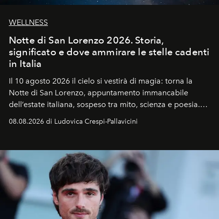
WELLNESS
Notte di San Lorenzo 2026. Storia,
significato e dove ammirare le stelle cadenti
in Italia
Il 10 agosto 2026 il cielo si vestirà di magia: torna la
Notte di San Lorenzo
, appuntamento immancabile
dell’estate italiana, sospeso tra mito, scienza e poesia.
Sarà il momento in cui gli occhi si alzano verso la volta
08.08.2026 di Ludovica Crespi-Pallavicini
celeste per seguire il passaggio delle
Perseidi
, quelle
che chiamiamo comunemente
stelle cadenti
, e affidare
all’universo i desideri più segreti