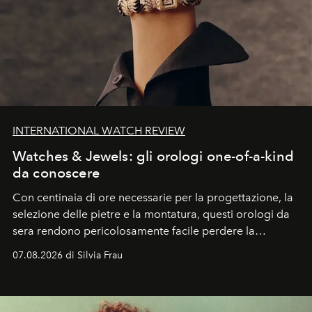
INTERNATIONAL WATCH REVIEW
Watches & Jewels: gli orologi one-of-a-kind
da conoscere
Con centinaia di ore necessarie per la progettazione, la
selezione delle pietre e la montatura, questi orologi da
sera rendono pericolosamente facile perdere la
cognizione del tempo. Ma con quadranti così
07.08.2026 di Silvia Frau
abbaglianti, chi è che guarda davvero l'ora?