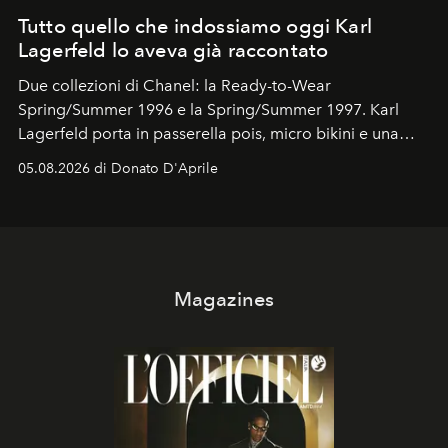
Tutto quello che indossiamo oggi Karl
Lagerfeld lo aveva già raccontato
Due collezioni di Chanel: la Ready-to-Wear
Spring/Summer 1996 e la Spring/Summer 1997. Karl
Lagerfeld porta in passerella pois, micro bikini e una
logomania pensata per la spiaggia
, con Cindy, Linda,
05.08.2026 di Donato D'Aprile
Kate, Claudia e Carla una dietro l'altra. Trent'anni dopo,
in un'industria che vive di archivi, quel guardaroba resta
uno dei documenti più contemporanei che abbiamo.
Magazines