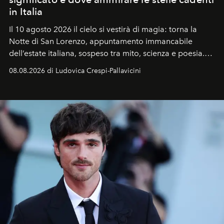
in Italia
Il 10 agosto 2026 il cielo si vestirà di magia: torna la
Notte di San Lorenzo
, appuntamento immancabile
dell’estate italiana, sospeso tra mito, scienza e poesia.
Sarà il momento in cui gli occhi si alzano verso la volta
08.08.2026 di Ludovica Crespi-Pallavicini
celeste per seguire il passaggio delle
Perseidi
, quelle
che chiamiamo comunemente
stelle cadenti
, e affidare
all’universo i desideri più segreti