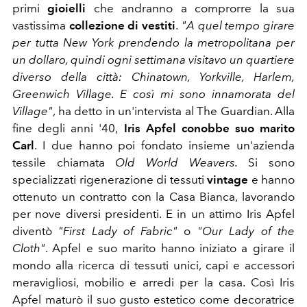
primi
gioielli
che andranno a comprorre la sua
vastissima
collezione di vestiti
.
"A quel tempo girare
per tutta New York prendendo la metropolitana per
un dollaro, quindi ogni settimana visitavo un quartiere
diverso della città: Chinatown, Yorkville, Harlem,
Greenwich Village. E così mi sono innamorata del
Village"
, ha detto in un'intervista al The Guardian.
Alla
fine degli anni '40,
Iris Apfel conobbe suo marito
Carl
. I due hanno poi fondato insieme un'azienda
tessile chiamata
Old World Weavers.
Si sono
specializzati rigenerazione di tessuti
vintage
e hanno
ottenuto un contratto con la Casa Bianca, lavorando
per nove diversi presidenti. E in un attimo Iris Apfel
diventò
"First Lady of Fabric"
o
"Our Lady of the
Cloth"
.
Apfel e suo marito hanno iniziato a girare il
mondo alla ricerca di tessuti unici, capi e accessori
meravigliosi, mobilio e arredi per la casa. Così Iris
Apfel maturò il suo gusto estetico come decoratrice