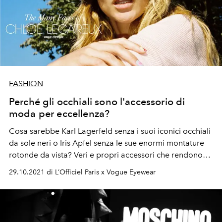
FASHION
Perché gli occhiali sono l'accessorio di
moda per eccellenza?
Cosa sarebbe Karl Lagerfeld senza i suoi iconici occhiali
da sole neri o Iris Apfel senza le sue enormi montature
rotonde da vista? Veri e propri accessori che rendono
credibile e mettono in risalto ciascun look. L'OFFICIEL
29.10.2021 di L’Officiel Paris x Vogue Eyewear
ha selezionato i modelli di occhiali più audaci del
momento firmati Vogue Eyewear.