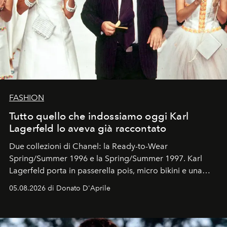
FASHION
Tutto quello che indossiamo oggi Karl
Lagerfeld lo aveva già raccontato
Due collezioni di Chanel: la Ready-to-Wear
Spring/Summer 1996 e la Spring/Summer 1997. Karl
Lagerfeld porta in passerella pois, micro bikini e una
logomania pensata per la spiaggia
, con Cindy, Linda,
05.08.2026 di Donato D'Aprile
Kate, Claudia e Carla una dietro l'altra. Trent'anni dopo,
in un'industria che vive di archivi, quel guardaroba resta
uno dei documenti più contemporanei che abbiamo.