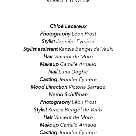
VOGUE EYEWEAR
Chloé Lecareux
Photography
L
éon Prost
Stylist
J
ennifer Eymère
Stylist assistant
K
enzia Bengel de Vaulx
Hair
V
incent de Moro
Makeup
C
amille Arnaud
Nail
L
una Dogbe
Casting
J
ennifer Eymère
Mood Direction
Victoria Sarrade
Nemo Schiffman
Photography
L
éon Prost
Stylist
K
enzia Bengel de Vaulx
Hair
V
incent de Moro
Makeup
C
amille Arnaud
Casting
J
ennifer Eymère