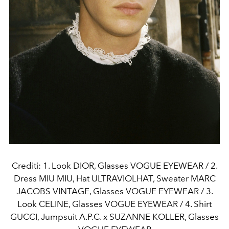
Crediti: 1. Look DIOR, Glasses VOGUE EYEWEAR / 2.
Dress MIU MIU, Hat ULTRAVIOLHAT, Sweater MARC
JACOBS VINTAGE, Glasses VOGUE EYEWEAR / 3.
Look CELINE, Glasses VOGUE EYEWEAR / 4. Shirt
GUCCI, Jumpsuit A.P.C. x SUZANNE KOLLER, Glasses