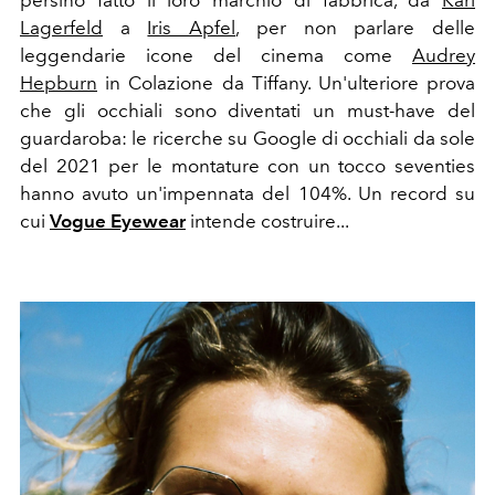
persino fatto il loro marchio di fabbrica, da
Karl
Lagerfeld
a
Iris Apfel
, per non parlare delle
leggendarie icone del cinema come
Audrey
Hepburn
in Colazione da Tiffany. Un'ulteriore prova
che gli occhiali sono diventati un must-have del
guardaroba: le ricerche su Google di occhiali da sole
del 2021 per le montature con un tocco seventies
hanno avuto un'impennata del 104%. Un record su
cui
Vogue Eyewear
intende costruire...