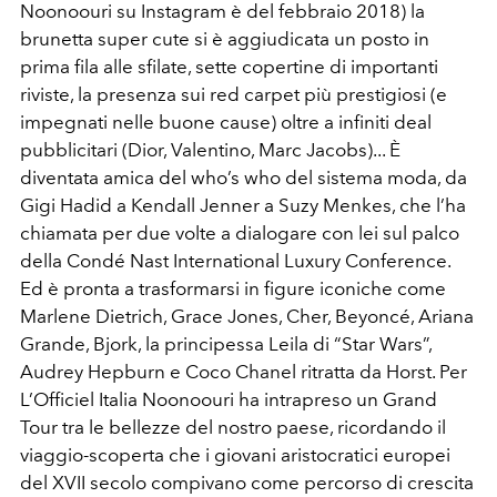
Noonoouri su Instagram è del febbraio 2018) la
brunetta super cute si è aggiudicata un posto in
prima fila alle sfilate, sette copertine di importanti
riviste, la presenza sui red carpet più prestigiosi (e
impegnati nelle buone cause) oltre a infiniti deal
pubblicitari (Dior, Valentino, Marc Jacobs)... È
diventata amica del who’s who del sistema moda, da
Gigi Hadid a Kendall Jenner a Suzy Menkes, che l’ha
chiamata per due volte a dialogare con lei sul palco
della Condé Nast International Luxury Conference.
Ed è pronta a trasformarsi in figure iconiche come
Marlene Dietrich, Grace Jones, Cher, Beyoncé, Ariana
Grande, Bjork, la principessa Leila di “Star Wars”,
Audrey Hepburn e Coco Chanel ritratta da Horst. Per
L’Officiel Italia Noonoouri ha intrapreso un Grand
Tour tra le bellezze del nostro paese, ricordando il
viaggio-scoperta che i giovani aristocratici europei
del XVII secolo compivano come percorso di crescita