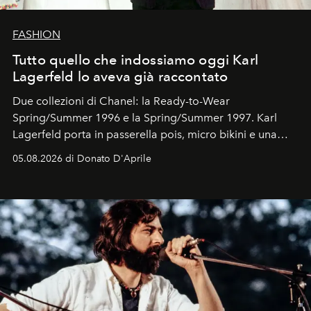
FASHION
Tutto quello che indossiamo oggi Karl
Lagerfeld lo aveva già raccontato
Due collezioni di Chanel: la Ready-to-Wear
Spring/Summer 1996 e la Spring/Summer 1997. Karl
Lagerfeld porta in passerella pois, micro bikini e una
logomania pensata per la spiaggia
, con Cindy, Linda,
05.08.2026 di Donato D'Aprile
Kate, Claudia e Carla una dietro l'altra. Trent'anni dopo,
in un'industria che vive di archivi, quel guardaroba resta
uno dei documenti più contemporanei che abbiamo.