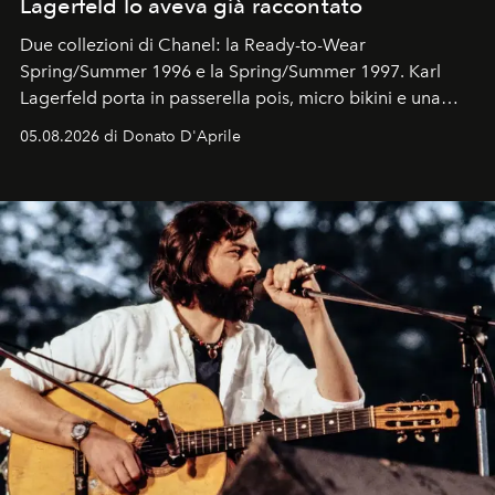
Lagerfeld lo aveva già raccontato
Due collezioni di Chanel: la Ready-to-Wear
Spring/Summer 1996 e la Spring/Summer 1997. Karl
Lagerfeld porta in passerella pois, micro bikini e una
logomania pensata per la spiaggia
, con Cindy, Linda,
05.08.2026 di Donato D'Aprile
Kate, Claudia e Carla una dietro l'altra. Trent'anni dopo,
in un'industria che vive di archivi, quel guardaroba resta
uno dei documenti più contemporanei che abbiamo.