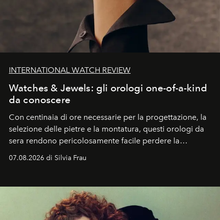
INTERNATIONAL WATCH REVIEW
Watches & Jewels: gli orologi one-of-a-kind
da conoscere
Con centinaia di ore necessarie per la progettazione, la
selezione delle pietre e la montatura, questi orologi da
sera rendono pericolosamente facile perdere la
cognizione del tempo. Ma con quadranti così
07.08.2026 di Silvia Frau
abbaglianti, chi è che guarda davvero l'ora?