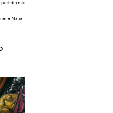
l perfetto mix
nner e Maria
o