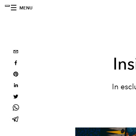
MENU
In
In esc