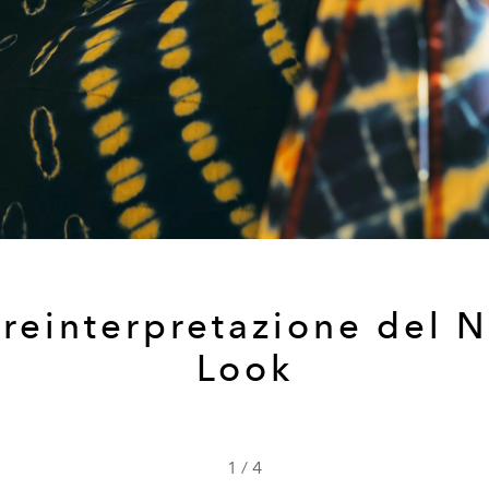
 reinterpretazione del 
Look
1
/
4