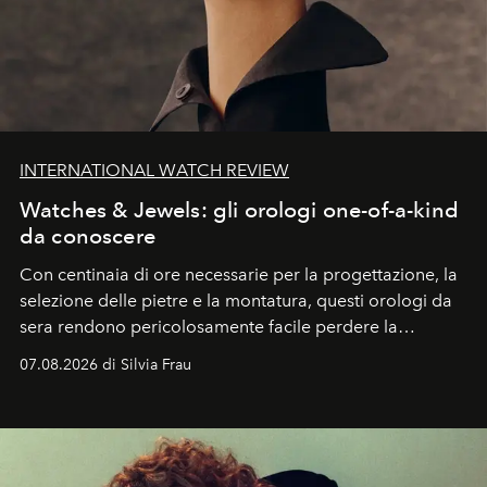
INTERNATIONAL WATCH REVIEW
Watches & Jewels: gli orologi one-of-a-kind
da conoscere
Con centinaia di ore necessarie per la progettazione, la
selezione delle pietre e la montatura, questi orologi da
sera rendono pericolosamente facile perdere la
cognizione del tempo. Ma con quadranti così
07.08.2026 di Silvia Frau
abbaglianti, chi è che guarda davvero l'ora?