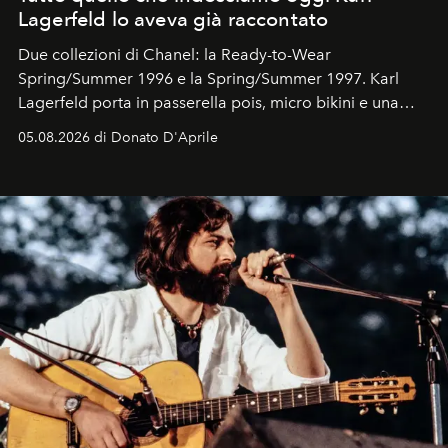
Lagerfeld lo aveva già raccontato
Due collezioni di Chanel: la Ready-to-Wear
Spring/Summer 1996 e la Spring/Summer 1997. Karl
Lagerfeld porta in passerella pois, micro bikini e una
logomania pensata per la spiaggia
, con Cindy, Linda,
05.08.2026 di Donato D'Aprile
Kate, Claudia e Carla una dietro l'altra. Trent'anni dopo,
in un'industria che vive di archivi, quel guardaroba resta
uno dei documenti più contemporanei che abbiamo.