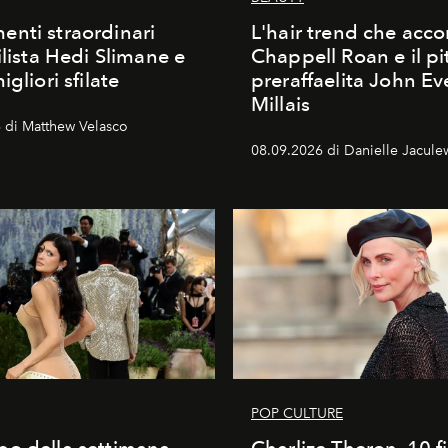
nti straordinari
L'hair trend che ac
ilista Hedi Slimane e
Chappell Roan e il pi
igliori sfilate
preraffaelita John Ev
Millais
 di Matthew Velasco
08.09.2026 di Danielle Jacule
POP CULTURE