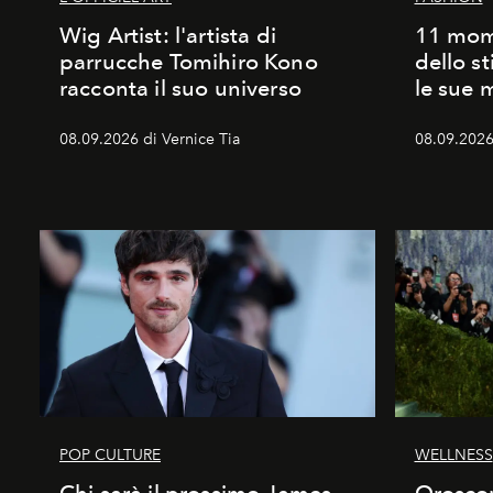
Wig Artist: l'artista di
11 mome
parrucche Tomihiro Kono
dello st
racconta il suo universo
le sue m
08.09.2026 di Vernice Tia
08.09.2026
POP CULTURE
WELLNESS