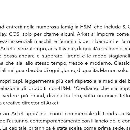
nd entrerà nella numerosa famiglia H&M, che include & O
y, COS, solo per citarne alcuni. Arket si imporrà com
ezzi essenziali maschili e femminili, per i bambini e l'ar
Arket è senzatempo, accattivante, di qualità e caloroso. V
e possa andare e superare i trend e le mode stagional
a che sia, allo stesso tempo, fresco e moderno. Classic
iali nel guardaroba di ogni giorno, di qualità. Ma non solo.
ropri capi, leggermente più cari rispetto alla media del b
elezione di prodotti non-H&M. "Crediamo che sia impor
vedere più brand, diversi tra loro, sotto un unico tetto
a creative director di Arket.
ozio Arket aprirà nel cuore commerciale di Londra, a R
io dell'autunno, contemporaneamente con il lancio del e-c
i. La capitale britannica è stata scelta come prima sede, 