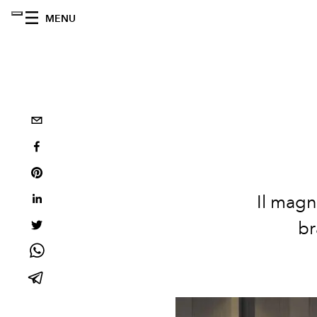
MENU
Il magn
br