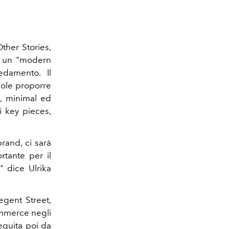
ther Stories,
e un "modern
redamento. Il
uole proporre
i, minimal ed
i key pieces,
rand, ci sarà
tante per il
" dice Ulrika
egent Street,
ommerce negli
seguita poi da