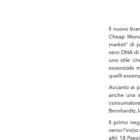
Il nuovo bra
Cheap Monda
market" di p
vero DNA di 
uno stile ch
essenziale m
quelli essenz
Accanto ai p
anche una s
consumatore 
Bernhardtz, l
Il primo neg
verso l'iniz
altri 18 Paes