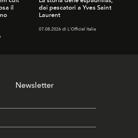
lm cult
La storia delle espadrillas,
sa il
dai pescatori a Yves Saint
imo
Laurent
07.08.2026 di L'Officiel Italia
e
Newsletter