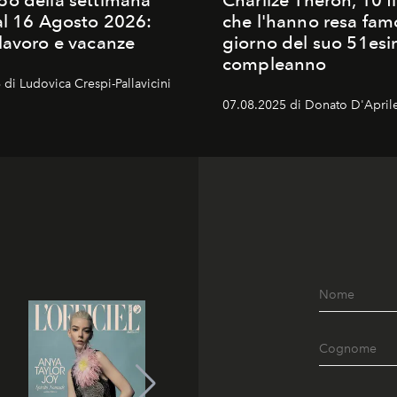
o della settimana
Charlize Theron, 10 fi
al 16 Agosto 2026:
che l'hanno resa famo
lavoro e vacanze
giorno del suo 51es
compleanno
di Ludovica Crespi-Pallavicini
07.08.2025 di Donato D'April