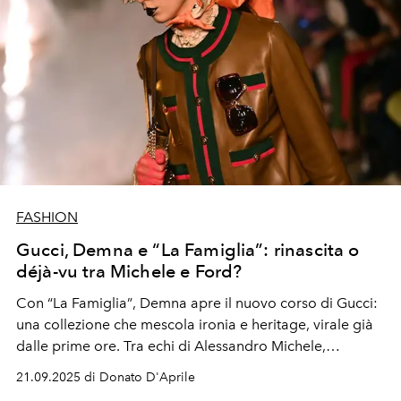
FASHION
Gucci, Demna e “La Famiglia”: rinascita o
déjà-vu tra Michele e Ford?
Con
“La Famiglia”
, Demna apre il nuovo corso di Gucci:
una collezione che mescola ironia e heritage, virale già
dalle prime ore. Tra echi di Alessandro Michele,
sensualità alla Tom Ford e strategie di comunicazione
21.09.2025 di Donato D'Aprile
chirurgiche, la maison della doppia G prova a riscrivere