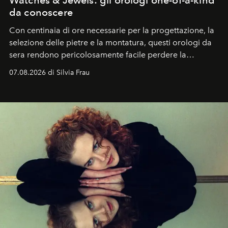
Watches & Jewels: gli orologi one-of-a-kind
da conoscere
Con centinaia di ore necessarie per la progettazione, la
selezione delle pietre e la montatura, questi orologi da
sera rendono pericolosamente facile perdere la
cognizione del tempo. Ma con quadranti così
07.08.2026 di Silvia Frau
abbaglianti, chi è che guarda davvero l'ora?