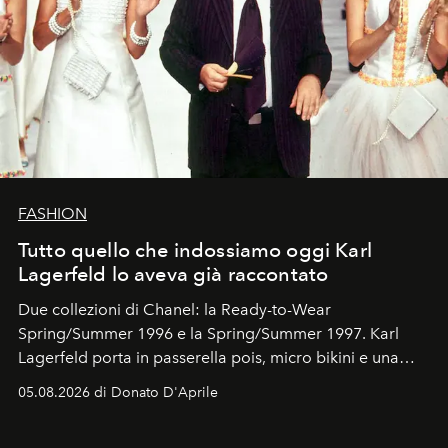
FASHION
Tutto quello che indossiamo oggi Karl
Lagerfeld lo aveva già raccontato
Due collezioni di Chanel: la Ready-to-Wear
Spring/Summer 1996 e la Spring/Summer 1997. Karl
Lagerfeld porta in passerella pois, micro bikini e una
logomania pensata per la spiaggia
, con Cindy, Linda,
05.08.2026 di Donato D'Aprile
Kate, Claudia e Carla una dietro l'altra. Trent'anni dopo,
in un'industria che vive di archivi, quel guardaroba resta