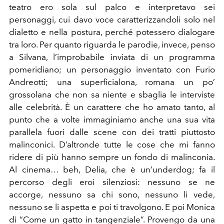
teatro ero sola sul palco e interpretavo sei
personaggi, cui davo voce caratterizzandoli solo nel
dialetto e nella postura, perché potessero dialogare
tra loro. Per quanto riguarda le parodie, invece, penso
a Silvana, l’improbabile inviata di un programma
pomeridiano; un personaggio inventato con Furio
Andreotti; una superficialona, romana un po’
grossolana che non sa niente e sbaglia le interviste
alle celebrità. È un carattere che ho amato tanto, al
punto che a volte immaginiamo anche una sua vita
parallela fuori dalle scene con dei tratti piuttosto
malinconici. D’altronde tutte le cose che mi fanno
ridere di più hanno sempre un fondo di malinconia.
Al cinema… beh, Delia, che è un’underdog; fa il
percorso degli eroi silenziosi: nessuno se ne
accorge, nessuno sa chi sono, nessuno li vede,
nessuno se li aspetta e poi ti travolgono. E poi Monica
di “Come un gatto in tangenziale”. Provengo da una