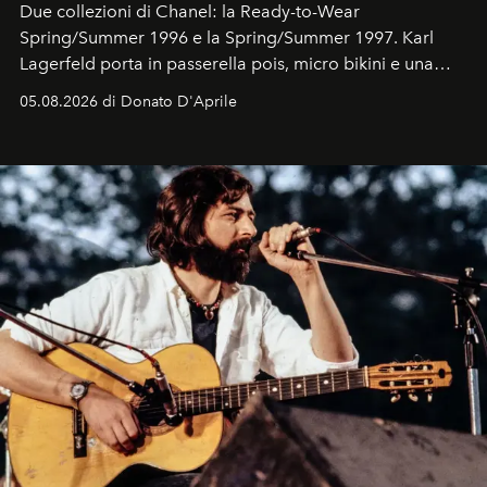
Due collezioni di Chanel: la Ready-to-Wear
Spring/Summer 1996 e la Spring/Summer 1997. Karl
Lagerfeld porta in passerella pois, micro bikini e una
logomania pensata per la spiaggia
, con Cindy, Linda,
05.08.2026 di Donato D'Aprile
Kate, Claudia e Carla una dietro l'altra. Trent'anni dopo,
in un'industria che vive di archivi, quel guardaroba resta
uno dei documenti più contemporanei che abbiamo.