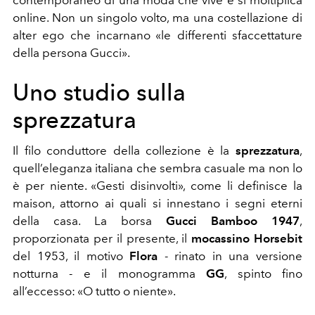
contemporaneo di una moda che vive e si moltiplica
online. Non un singolo volto, ma una costellazione di
alter ego che incarnano «le differenti sfaccettature
della persona Gucci».
Uno studio sulla
sprezzatura
Il filo conduttore della collezione è la
sprezzatura
,
quell’eleganza italiana che sembra casuale ma non lo
è per niente. «Gesti disinvolti», come li definisce la
maison, attorno ai quali si innestano i segni eterni
della casa. La borsa
Gucci Bamboo 1947
,
proporzionata per il presente, il
mocassino Horsebit
del 1953, il motivo
Flora
- rinato in una versione
notturna - e il monogramma
GG
, spinto fino
all’eccesso: «O tutto o niente».