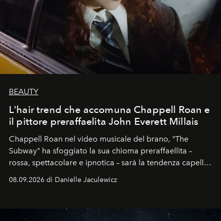
BEAUTY
L'hair trend che accomuna Chappell Roan e
il pittore preraffaelita John Everett Millais
Chappell Roan nel video musicale del brano, "The
Subway" ha sfoggiato la sua chioma preraffaellita –
rossa, spettacolare e ipnotica – sarà la tendenza capelli
dell'autunno?
08.09.2026 di Danielle Jaculewicz