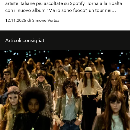
artiste italiane più ascoltate su Spotify. Torna alla ribalta
con il nuovo album “Ma io sono fuoco”, un tour nei
palazzetti
e il bisogno di raccontare la sua leggerezza
12.11.2025 di Simone Vertua
riflessiva. «Ho capito che mi piace far riflettere con una
canzone apparentemente divertente, ma dal forte
messaggio» così come per il suo nuovo singolo
Articoli consigliati
"Esibizionista".