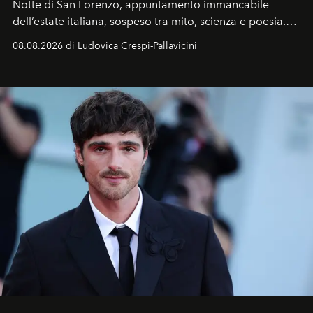
Notte di San Lorenzo
, appuntamento immancabile
dell’estate italiana, sospeso tra mito, scienza e poesia.
Sarà il momento in cui gli occhi si alzano verso la volta
08.08.2026 di Ludovica Crespi-Pallavicini
celeste per seguire il passaggio delle
Perseidi
, quelle
che chiamiamo comunemente
stelle cadenti
, e affidare
all’universo i desideri più segreti