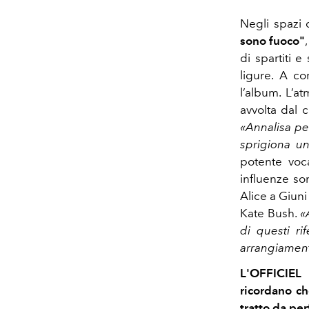
Negli spazi 
sono fuoco"
di spartiti 
ligure. A co
l’album. L’at
avvolta dal 
«Annalisa pe
sprigiona un
potente voca
influenze son
Alice a Giun
Kate Bush.
«
di questi ri
arrangiament
L'OFFICIEL
ricordano ch
tratto da per