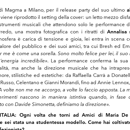
di Magma a Milano, per il release party del suo ultimo
a
, viene riprodotto il setting della cover: un letto mezzo disfa
e strumenti musicali che attendono solo le performance d
rredo, una mostra fotografica con i ritratti di
Annalisa
r
mosfera è carica di tensione e gioia, lei entra in scena 
calore del pubblico e dei suoi amici, tra cui Bresh ed 
r me è come una sorella. Sono molto felice per lei, il su
’energia incredibile»
. La performance conferma la sua c
lità, ma anche la direzione musicale che ha intrapre
ore, stilistiche ed estetiche: da Raffaella Carrà a Donatel
i Russo, Celentano e Gianni Morandi, fino ad Annie Lennox
A volte non me ne accorgo, a volte lo faccio apposta. La 
ferimenti nascono in maniera istintiva quando, in fase d
o con Davide Simonetta, definiamo la direzione».
 ITALIA:
Ogni volta che torni ad Amici di Maria De F
e sei stata una studentessa modello. Come hai coltiva
fezionista?