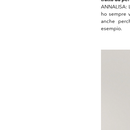
ANNALISA:
ho sempre vi
anche perch
esempio.