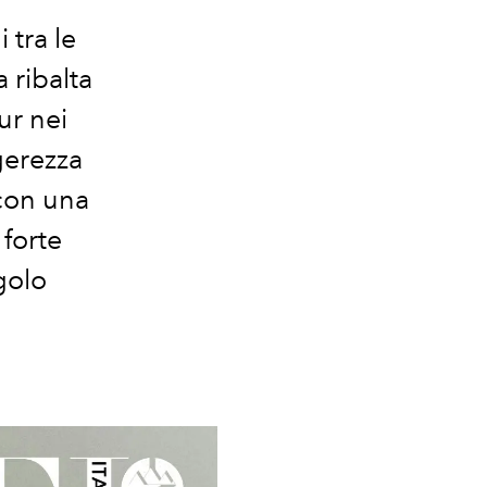
 tra le
a ribalta
ur nei
gerezza
 con una
forte
golo