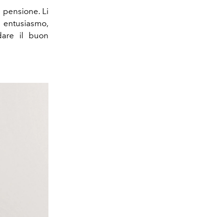
n pensione. Li
n entusiasmo,
dare il buon