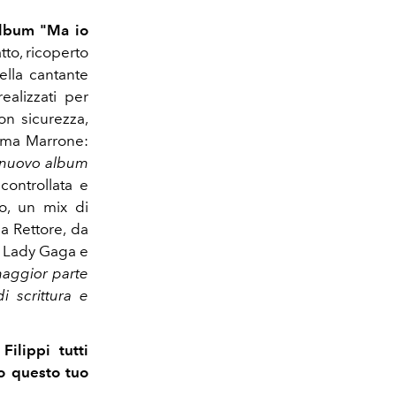
lbum "Ma io
tto, ricoperto
ella cantante
ealizzati per
con sicurezza,
Emma Marrone:
o nuovo album
ontrollata e
so, un mix di
la Rettore, da
, Lady Gaga e
maggior parte
i scrittura e
ilippi tutti
to questo tuo