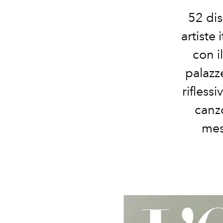
52 dis
artiste 
con i
palazz
rifless
canz
mes