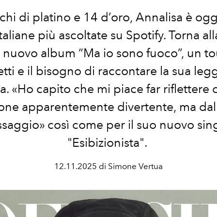
chi di platino e 14 d’oro, Annalisa è oggi
italiane più ascoltate su Spotify. Torna all
l nuovo album “Ma io sono fuoco”, un to
etti
e il bisogno di raccontare la sua leg
iva. «Ho capito che mi piace far riflettere
one apparentemente divertente, ma dal 
saggio» così come per il suo nuovo sin
"Esibizionista".
12.11.2025 di Simone Vertua