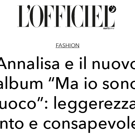
FASHION
Annalisa e il nuov
album “Ma io son
fuoco”: leggerezza
ento e consapevol