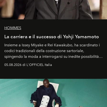
HOMMES
La carriera e il successo di Yohji Yamamoto
Insieme a Issey Miyake e Rei Kawakubo, ha scardinato i
codici tradizionali della costruzione sartoriale,
spingendo la moda a interrogarsi su inedite possibilità
formali e a ridefinire il concetto stesso di silhouette.
05.08.2026 di L'OFFICIEL Italia
Quella di Yohji Yamamoto è storia di un visionario che
ha riscritto i canoni estetici del XX secolo, lasciando
un’impronta indelebile nella storia della moda.