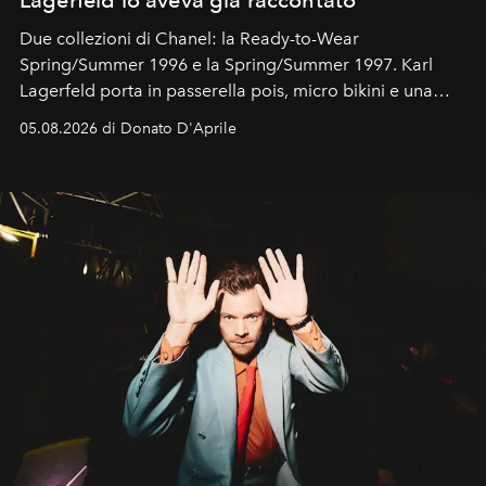
Due collezioni di Chanel: la Ready-to-Wear
Spring/Summer 1996 e la Spring/Summer 1997. Karl
Lagerfeld porta in passerella pois, micro bikini e una
logomania pensata per la spiaggia
, con Cindy, Linda,
05.08.2026 di Donato D'Aprile
Kate, Claudia e Carla una dietro l'altra. Trent'anni dopo,
in un'industria che vive di archivi, quel guardaroba resta
uno dei documenti più contemporanei che abbiamo.