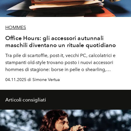
HOMMES
Office Hours: gli accessori autunnali
maschili diventano un rituale quotidiano
Tra pile di
scartoffie
, post-it,
vecchi PC,
calcolatrici e
stampanti
old-style
trovano posto i nuovi
accessori
hommes
di stagione: borse in pelle o
shearling,
stringate,
occhiali da vista
e stilografiche chic.
04.11.2025 di Simone Vertua
Articoli consigliati