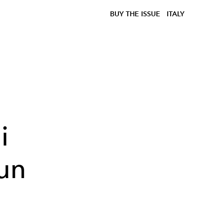
BUY THE ISSUE
ITALY
i
 un
o