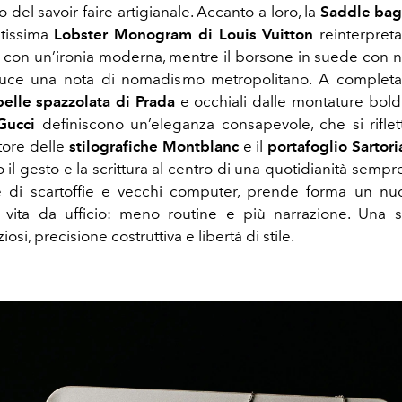
o del savoir-faire artigianale. Accanto a loro, la
Saddle bag
ntissima
Lobster Monogram di Louis Vuitton
reinterpret
 con un’ironia moderna, mentre il borsone in suede con n
uce una nota di nomadismo metropolitano. A completar
pelle spazzolata di Prada
e occhiali dalle montature bol
Gucci
definiscono un’eleganza consapevole, che si rifle
tore delle
stilografiche
Montblanc
e il
portafoglio Sartori
 il gesto e la scrittura al centro di una quotidianità sempre
ile di scartoffie e vecchi computer, prende forma un n
 vita da ufficio: meno routine e più narrazione. Una st
iosi, precisione costruttiva e libertà di stile.