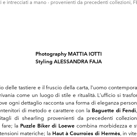
iti e intrecciati a mano - provenienti da precedenti collezioni, 
Photography MATTIA IOTTI
Styling ALESSANDRA FAJA
ttio delle tastiere e il fruscio della carta, l’uomo contempo
rivania come un luogo di stile e ritualità. L’ufficio si trasf
 dove ogni dettaglio racconta una forma di eleganza person
ntenitori di metodo e carattere con la
Baguette di Fendi
agli di shearling provenienti da precedenti collezion
fare; la
Puzzle Biker di Loewe
combina morbidezza e st
 tensioni materiche; la
Haut à Courroies di Hermès
, in vit