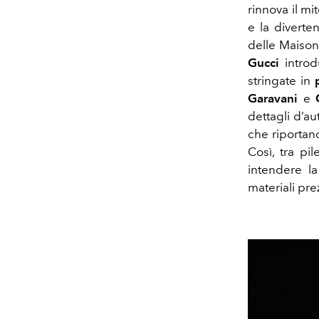
rinnova il mit
e la diverte
delle Maison
Gucci
introd
stringate in
Garavani
e
dettagli d’au
che riportano
Così, tra p
intendere la
materiali prez