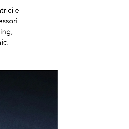
trici e
essori
ling,
hic.