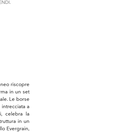
FENDI.
raneo riscopre
orma in un set
ale. Le borse
, intrecciata a
i, celebra la
ruttura in un
ello Evergrain,