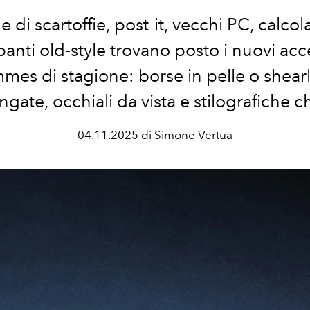
le di
scartoffie
, post-it,
vecchi PC,
calcola
panti
old-style
trovano posto i nuovi
acc
mmes
di stagione: borse in pelle o
shear
ingate,
occhiali da vista
e stilografiche c
04.11.2025 di Simone Vertua