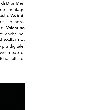
 di Dior Men
ano l’heritage
astro
Web di
e il quadro,
d di
Valentino
tte anche nei
al Wallet Trio
 più digitale.
uovo modo di
oria fatta di