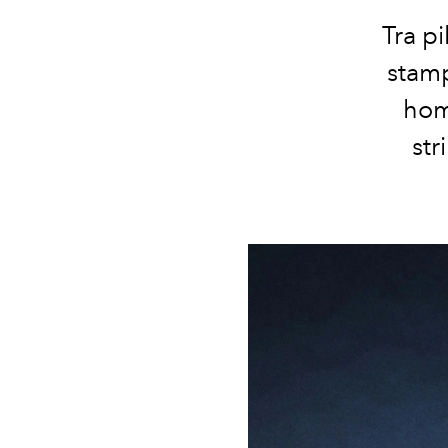
Tra pi
stam
ho
str