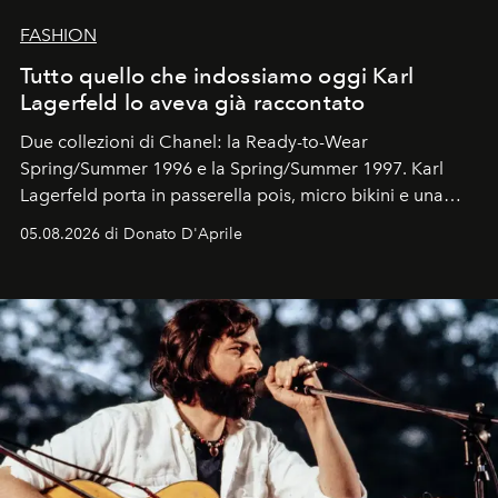
FASHION
Tutto quello che indossiamo oggi Karl
Lagerfeld lo aveva già raccontato
Due collezioni di Chanel: la Ready-to-Wear
Spring/Summer 1996 e la Spring/Summer 1997. Karl
Lagerfeld porta in passerella pois, micro bikini e una
logomania pensata per la spiaggia
, con Cindy, Linda,
05.08.2026 di Donato D'Aprile
Kate, Claudia e Carla una dietro l'altra. Trent'anni dopo,
in un'industria che vive di archivi, quel guardaroba resta
uno dei documenti più contemporanei che abbiamo.