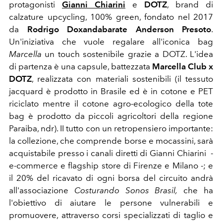
protagonisti
Gianni Chiarini
e
DOTZ
, brand di
calzature upcycling, 100% green, fondato nel 2017
da
Rodrigo Doxandabarate Anderson Presoto
.
Un'iniziativa che vuole regalare all'iconica bag
Marcella
un touch sostenibile grazie a DOTZ. L'idea
di partenza è una capsule, battezzata
Marcella Club x
DOTZ
, realizzata con materiali sostenibili (il tessuto
jacquard è prodotto in Brasile ed è in cotone e PET
riciclato mentre il cotone agro-ecologico della tote
bag è prodotto da piccoli agricoltori della regione
Paraiba, ndr). II tutto con un retropensiero importante:
la collezione, che comprende borse e mocassini, sarà
acquistabile presso i canali diretti di Gianni Chiarini -
e-commerce e flagship store di Firenze e Milano -; e
il 20% del ricavato di ogni borsa del circuito andrà
all'associazione
Costurando Sonos Brasil,
che ha
l'obiettivo di aiutare le persone vulnerabili e
promuovere, attraverso corsi specializzati di taglio e