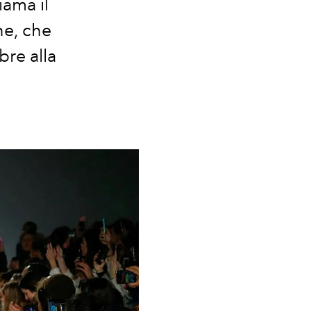
ama il
ne, che
bre alla