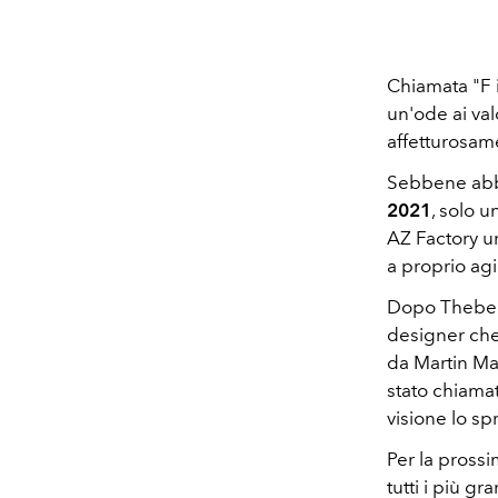
Chiamata "F i
un'ode ai val
affetturosam
Sebbene abbi
2021
, solo 
AZ Factory un
a proprio agi
Dopo Thebe 
designer che 
da Martin Ma
stato chiama
visione lo spr
Per la prossi
tutti i più 