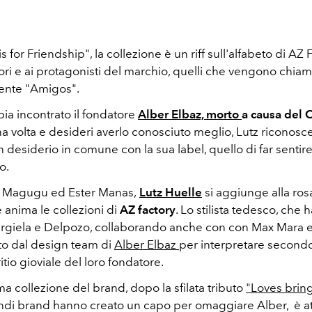
s for Friendship", la collezione è un riff sull'alfabeto di AZ 
ori e ai protagonisti del marchio, quelli che vengono chiam
ente "Amigos".
a incontrato il fondatore
Alber Elbaz, morto
a causa del 
una volta e desideri averlo conosciuto meglio, Lutz riconos
 desiderio in comune con la sua label, quello di far sentir
o.
Magugu ed Ester Manas,
Lutz Huelle
si aggiunge alla ros
anima le collezioni di
AZ factory
. Lo stilista tedesco, che 
rgiela e Delpozo, collaborando anche con con Max Mara e 
to dal design team di
Alber Elbaz
per interpretare secondo
itio gioviale del loro fondatore.
ma collezione del brand, dopo la sfilata tributo
"Loves bring
grandi brand hanno creato un capo per omaggiare Alber, è a