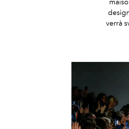
maiso
design
verrà s