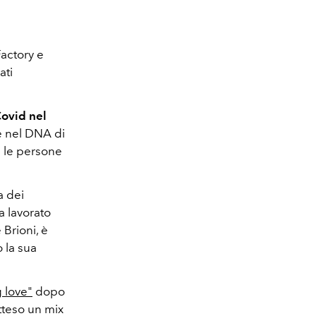
Factory e
ati
Covid nel
ce nel DNA di
e le persone
a dei
ha lavorato
Brioni, è
 la sua
 love"
dopo
tteso un mix