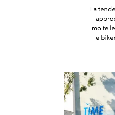
La tende
approd
molte le
le bike