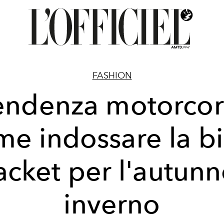
FASHION
endenza motorcor
me indossare la bi
acket per l'autun
inverno