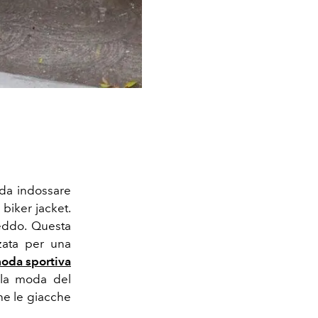
 da indossare
 biker jacket.
reddo. Questa
zata per una
oda sportiva
lla moda del
che le giacche