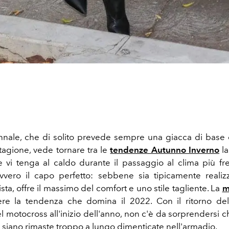
unnale, che di solito prevede sempre una giacca di base
stagione, vede tornare tra le
tendenze Autunno Inverno
la
vi tenga al caldo durante il passaggio al clima più f
vvero il capo perfetto: sebbene sia tipicamente realiz
ista, offre il massimo del comfort e uno stile tagliente. La
m
re la tendenza che domina il 2022. Con il ritorno de
l motocross all'inizio dell'anno, non c'è da sorprendersi 
 siano rimaste troppo a lungo dimenticate nell'armadio.