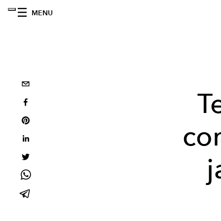
MENU
T
co
j