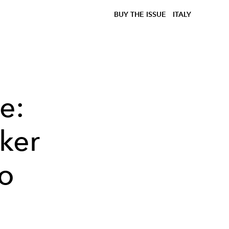
BUY THE ISSUE
ITALY
e:
ker
no