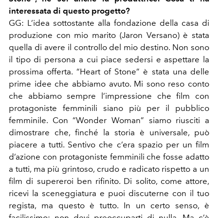
interessata di questo progetto?
GG:
L’idea sottostante alla fondazione della casa di
produzione con mio marito (Jaron Versano) è stata
quella di avere il controllo del mio destino. Non sono
il tipo di persona a cui piace sedersi e aspettare la
prossima offerta.
“
Heart of Stone
”
è stata una delle
prime idee che abbiamo avuto. Mi sono reso conto
che abbiamo sempre l’impressione che film con
protagoniste femminili siano più per il pubblico
femminile. Con
“
Wonder Woman
”
siamo riusciti a
dimostrare che, finché la storia è universale, può
piacere a tutti. Sentivo che c’era spazio per un film
d’azione con protagoniste femminili che fosse adatto
a tutti, ma più grintoso, crudo e radicato rispetto a un
film di supereroi ben rifinito. Di solito, come attore,
ricevi la sceneggiatura e puoi discuterne con il tuo
regista, ma questo è tutto. In un certo senso, è
facilissimo; non devi preoccuparti di nulla. Ma c’è