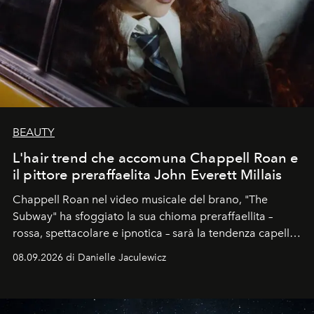
BEAUTY
L'hair trend che accomuna Chappell Roan e
il pittore preraffaelita John Everett Millais
Chappell Roan nel video musicale del brano, "The
Subway" ha sfoggiato la sua chioma preraffaellita –
rossa, spettacolare e ipnotica – sarà la tendenza capelli
dell'autunno?
08.09.2026 di Danielle Jaculewicz