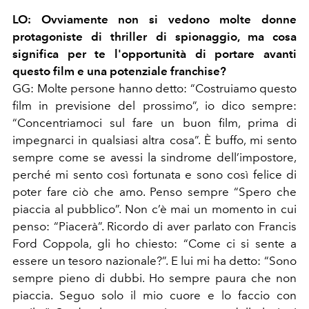
LO:
Ovviamente non si vedono molte donne
protagoniste di thriller di spionaggio, ma cosa
significa per te l'opportunità di portare avanti
questo film e una potenziale franchise?
GG:
Molte persone hanno detto:
“
Costruiamo questo
film in previsione del prossimo
”
, io dico sempre:
“
Concentriamoci sul fare un buon film, prima di
impegnarci in qualsiasi altra cosa
”
. È buffo, mi sento
sempre come se avessi la sindrome dell’impostore,
perché mi sento così fortunata e sono così felice di
poter fare ciò che amo. Penso sempre
“
Spero che
piaccia al pubblico
”
. Non c’è mai un momento in cui
penso:
“
Piacerà
”
. Ricordo di aver parlato con Francis
Ford Coppola, gli ho chiesto:
“
Come ci si sente a
essere un tesoro nazionale?
”
. E lui mi ha detto:
“
Sono
sempre pieno di dubbi. Ho sempre paura che non
piaccia. Seguo solo il mio cuore e lo faccio con