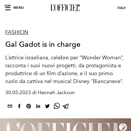
MENU
ITALY
FASHION
Gal Gadot is in charge
L
’
attrice
israeliana
, celebre per “
Wonder Woman
”,
racconta i suoi nuovi progetti, da
protagonista
e
produttrice di un
film d’azione
, e il suo
primo
ruolo da cattiva nel
musical
Disney “
Biancaneve
”.
30.05.2023 di Hannah Jackson