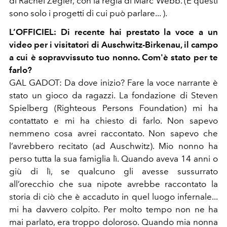
di Rachel Zegler, con la regia di Marc Webb. (E questi
sono solo i progetti di cui può parlare... ).
L’OFFICIEL:
Di recente hai prestato la voce a un
video per i visitatori di Auschwitz-Birkenau, il campo
a cui è sopravvissuto tuo nonno. Com'è stato per te
farlo?
GAL GADOT:
Da dove inizio? Fare la voce narrante è
sta
to un gioco da ragazzi. La fondazione di Steven
Spielberg (Righteous Persons Foundation) mi ha
contattato e mi ha chiesto di farlo. Non sapevo
nemmeno cosa avrei raccontato. Non sapevo che
l’avrebbero recitato (ad Auschwitz). Mio nonno ha
perso tutta la sua famiglia lì. Quando aveva 14 anni o
giù di lì, se qualcuno gli avesse sussurrato
all’orecchio che sua nipote avrebbe raccontato la
storia di ciò che è accaduto in quel luogo infernale...
mi ha davvero colpito. Per molto tempo non ne ha
mai parlato, era troppo doloroso. Quando mia nonna