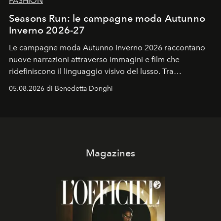
FASHION
Seasons Run: le campagne moda Autunno
Inverno 2026-27
Le campagne moda Autunno Inverno 2026 raccontano
nuove narrazioni attraverso immagini e film che
ridefiniscono il linguaggio visivo del lusso. Tra
protagonisti del cinema, volti della cultura
05.08.2026 di Benedetta Donghi
contemporanea e storytelling d'autore, le maison
trasformano ogni campagna in uno storytelling capace
di esprimere identità, visione e desiderio.
Magazines