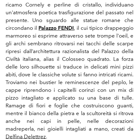
ricamo Cornely e perline di cristallo, individuano
un'atmosfera poetica trasfigurazione del passato nel
presente. Uno sguardo alle statue romane che
circondano il
Palazzo FENDI
, il cui tipico drappeggio
marmoreo si esprime attraverso sete trompe l'oeil, e
gli archi sembrano ritrovarsi nei tacchi delle scarpe
ripresi dall’architettura razionalista del Palazzo della
Civiltà italiana, alias il Colosseo quadrato
. La forza
delle loro silhouette si traduce in delicati mini pizzi
abiti, dove le classiche volute si fanno intricati ricami.
Troviamo nei
bustier le reminescenze del peplo, le
cappe riprendono i capitelli corinzi con un mix di
pizzo intagliato e applicato su una base di tulle.
Ramage di fiori e foglie che costruiscono guanti,
mentre il bianco della pietra e la scultoreità si ritrova
anche nei capi in pelle, nelle decorazioni
madreperla, nei gioielli intagliati a mano, creati da
Delfina Delettrez
.