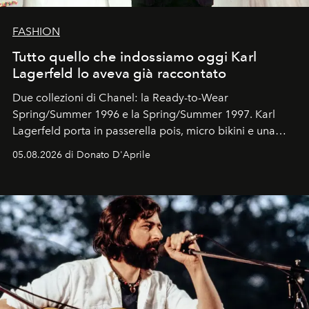
FASHION
Tutto quello che indossiamo oggi Karl
Lagerfeld lo aveva già raccontato
Due collezioni di Chanel: la Ready-to-Wear
Spring/Summer 1996 e la Spring/Summer 1997. Karl
Lagerfeld porta in passerella pois, micro bikini e una
logomania pensata per la spiaggia
, con Cindy, Linda,
05.08.2026 di Donato D'Aprile
Kate, Claudia e Carla una dietro l'altra. Trent'anni dopo,
in un'industria che vive di archivi, quel guardaroba resta
uno dei documenti più contemporanei che abbiamo.