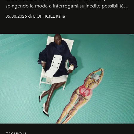
spingendo la moda a interrogarsi su inedite possibilità
formali e a ridefinire il concetto stesso di silhouette.
05.08.2026 di L'OFFICIEL Italia
Quella di Yohji Yamamoto è storia di un visionario che
ha riscritto i canoni estetici del XX secolo, lasciando
un’impronta indelebile nella storia della moda.