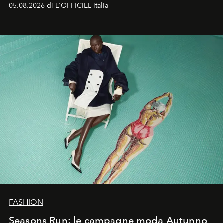
formali e a ridefinire il concetto stesso di silhouette.
05.08.2026 di L'OFFICIEL Italia
Quella di Yohji Yamamoto è storia di un visionario che
ha riscritto i canoni estetici del XX secolo, lasciando
un’impronta indelebile nella storia della moda.
FASHION
Seasons Run: le campagne moda Autunno