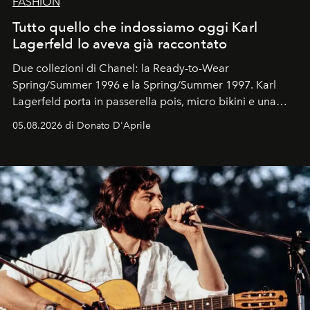
FASHION
Tutto quello che indossiamo oggi Karl
Lagerfeld lo aveva già raccontato
Due collezioni di Chanel: la Ready-to-Wear
Spring/Summer 1996 e la Spring/Summer 1997. Karl
Lagerfeld porta in passerella pois, micro bikini e una
logomania pensata per la spiaggia
, con Cindy, Linda,
05.08.2026 di Donato D'Aprile
Kate, Claudia e Carla una dietro l'altra. Trent'anni dopo,
in un'industria che vive di archivi, quel guardaroba resta
uno dei documenti più contemporanei che abbiamo.