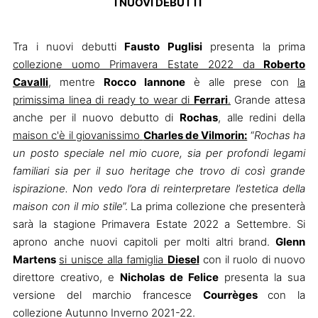
I NUOVI DEBUTTI
Tra i nuovi debutti
Fausto Puglisi
presenta la prima
collezione uomo Primavera Estate 2022 da
Roberto
Cavalli
, mentre
Rocco Iannone
è alle prese con
la
primissima linea di ready to wear di
Ferrari
.
Grande attesa
anche per il nuovo debutto di
Rochas
, alle redini della
maison c'è il giovanissimo
Charles de Vilmorin:
“
Rochas ha
un posto speciale nel mio cuore, sia per profondi legami
familiari sia per il suo heritage che trovo di così grande
ispirazione. Non vedo l’ora di reinterpretare l’estetica della
maison con il mio stile
”. La prima collezione che presenterà
sarà la stagione Primavera Estate 2022 a Settembre.
Si
aprono anche nuovi capitoli per molti altri brand.
Glenn
Martens
si unisce alla famiglia
Diesel
con il ruolo di nuovo
direttore creativo, e
Nicholas de Felice
presenta la sua
versione del marchio francesce
Courrèges
con la
collezione Autunno Inverno 2021-22.