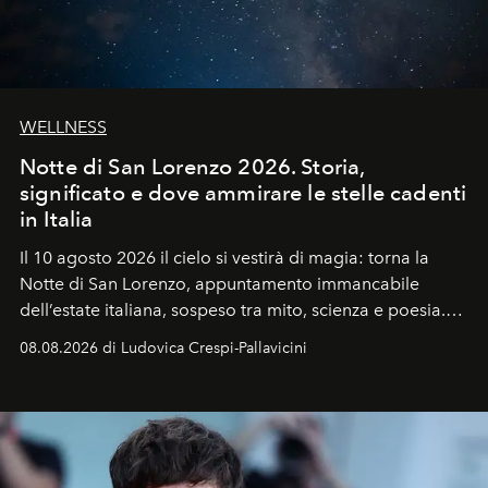
WELLNESS
Notte di San Lorenzo 2026. Storia,
significato e dove ammirare le stelle cadenti
in Italia
Il 10 agosto 2026 il cielo si vestirà di magia: torna la
Notte di San Lorenzo
, appuntamento immancabile
dell’estate italiana, sospeso tra mito, scienza e poesia.
Sarà il momento in cui gli occhi si alzano verso la volta
08.08.2026 di Ludovica Crespi-Pallavicini
celeste per seguire il passaggio delle
Perseidi
, quelle
che chiamiamo comunemente
stelle cadenti
, e affidare
all’universo i desideri più segreti