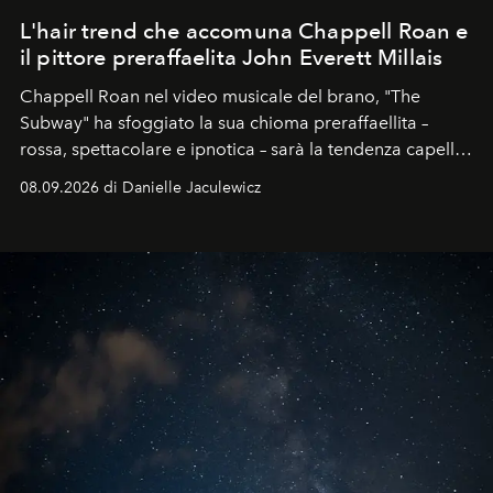
L'hair trend che accomuna Chappell Roan e
il pittore preraffaelita John Everett Millais
Chappell Roan nel video musicale del brano, "The
Subway" ha sfoggiato la sua chioma preraffaellita –
rossa, spettacolare e ipnotica – sarà la tendenza capelli
dell'autunno?
08.09.2026 di Danielle Jaculewicz