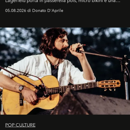
Lagerfeld porta in passerella pois, micro bikini e una
logomania pensata per la spiaggia
, con Cindy, Linda,
05.08.2026 di Donato D'Aprile
Kate, Claudia e Carla una dietro l'altra. Trent'anni dopo,
in un'industria che vive di archivi, quel guardaroba resta
uno dei documenti più contemporanei che abbiamo.
POP CULTURE