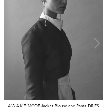
A.W.A.K.E. MODE Jacket, Blouse and Pants, DRIES