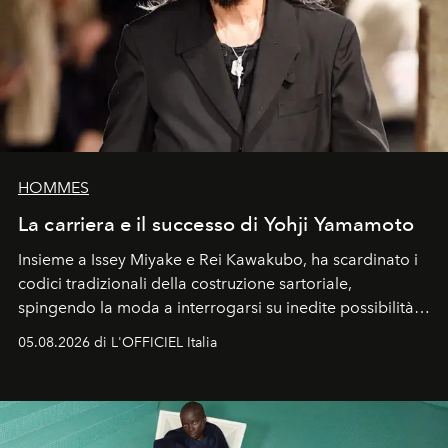
HOMMES
La carriera e il successo di Yohji Yamamoto
Insieme a Issey Miyake e Rei Kawakubo, ha scardinato i
codici tradizionali della costruzione sartoriale,
spingendo la moda a interrogarsi su inedite possibilità
formali e a ridefinire il concetto stesso di silhouette.
05.08.2026 di L'OFFICIEL Italia
Quella di Yohji Yamamoto è storia di un visionario che
ha riscritto i canoni estetici del XX secolo, lasciando
un’impronta indelebile nella storia della moda.