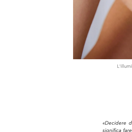
L'illu
«Decidere d
significa fa