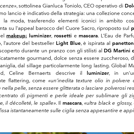
licenze»
, sottolinea Gianluca Toniolo, CEO operativo di
Dol
rimo lancio è indicativo della strategia: una collezione
conce
n la moda, trasferendo elementi iconici in ambito cos
ta su l'appeal barocco del Cuore Sacro, riproposto sul
p
del
makeup:
luminizer
,
rossetti
e
mascara
. L’
Eau de Par
, l’autore del bestseller
Light Blue
, è ispirata al
panetton
scoperto durante un pranzo con gli stilisti al
DG Martini 
catamente gourmand, dolce senza essere zuccheroso, di 
vaniglia, dal sillage particolarmente long lasting. Global 
nd, Celine Bernaerts descrive il
luminizer
, in un’un
nte flattering, come
«un’inedita texture olio in polvere
 nella pelle, senza essere glitterata o lasciare polverosi res
entrato di pigmenti e perle ideale per sublimare gli zig
e, il décolleté, le spalle»
. Il
mascara
,
«ultra black e glossy
 fissa istantaneamente sulle ciglia senza appesantire e appia