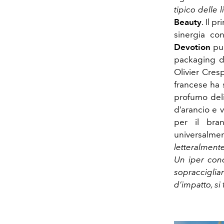
tipico delle 
Beauty
. Il p
sinergia co
Devotion
pun
packaging 
Olivier Cresp
francese ha 
profumo deli
d’arancio e 
per il bra
universalme
letteralmente
Un iper conc
sopraccigliar
d’impatto, si