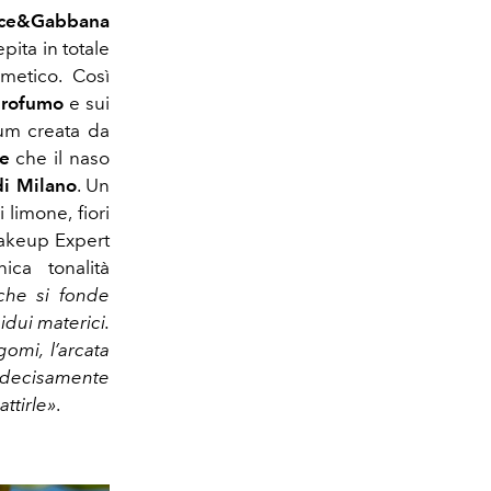
ce&Gabbana
pita in totale
metico. Così
rofumo
e sui
fum
creata da
e
che il naso
di Milano
. Un
limone, fiori
Makeup Expert
ica tonalità
 che si fonde
idui materici.
omi, l’arcata
, decisamente
ttirle»
.