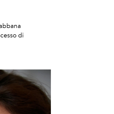
&Gabbana
ccesso di