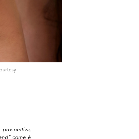
ourtesy
prospettiva,
brand” come è